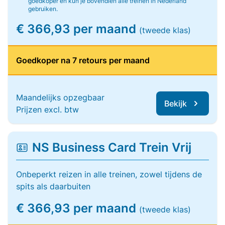
goedkoper en kun je bovendien alle treinen in Nederland
gebruiken.
€ 366,93 per maand
(tweede klas)
Goedkoper na 7 retours per maand
Maandelijks opzegbaar
Bekijk
Prijzen excl. btw
NS Business Card Trein Vrij
Onbeperkt reizen in alle treinen, zowel tijdens de
spits als daarbuiten
€ 366,93 per maand
(tweede klas)