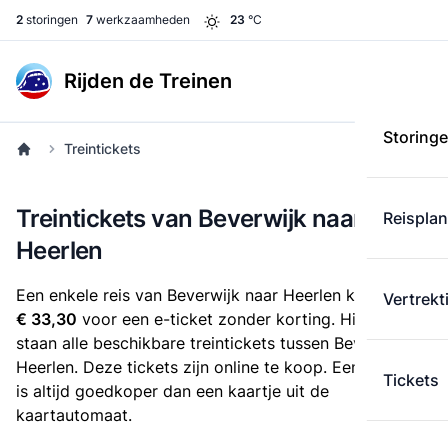
2
storingen
7
werkzaamheden
23
°C
Rijden de Treinen
Storing
Treintickets
Treintickets van Beverwijk naar
Reispla
Heerlen
Een enkele reis van Beverwijk naar Heerlen kost
Vertrekt
€ 33,30
voor een e-ticket zonder korting. Hieronder
staan alle beschikbare treintickets tussen Beverwijk en
Heerlen. Deze tickets zijn online te koop. Een e-ticket
Tickets
is altijd goedkoper dan een kaartje uit de
kaartautomaat.