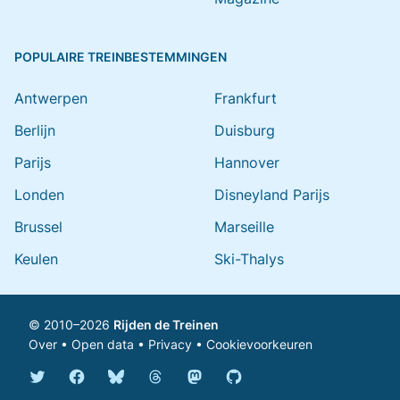
POPULAIRE TREINBESTEMMINGEN
Antwerpen
Frankfurt
Berlijn
Duisburg
Parijs
Hannover
Londen
Disneyland Parijs
Brussel
Marseille
Keulen
Ski-Thalys
© 2010–2026
Rijden de Treinen
Over
•
Open data
•
Privacy
•
Cookievoorkeuren
Bluesky @rijdendetreinen.nl
Threads @rijdendetreinen
Mastodon @rijdendetreinen@ma
Twitter @rijdendetreinen
Facebook rijdendetreinen
GitHub rijdendetreinen