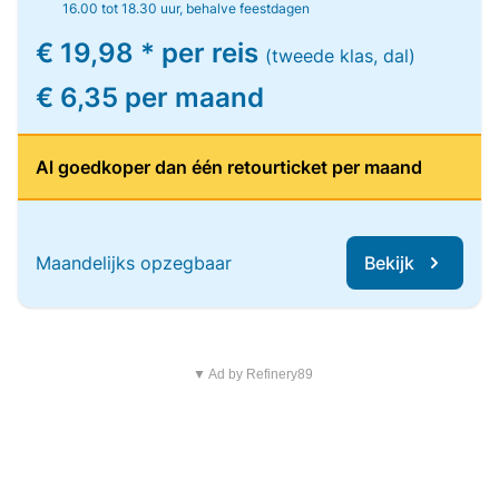
16.00 tot 18.30 uur, behalve feestdagen
€ 19,98 * per reis
(tweede klas, dal)
€ 6,35 per maand
Al goedkoper dan één retourticket per maand
Maandelijks opzegbaar
Bekijk
▼ Ad by Refinery89