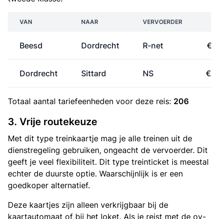
VAN
NAAR
VERVOERDER
PR
Beesd
Dordrecht
R-net
€ 1
Dordrecht
Sittard
NS
€ 2
Totaal aantal
tariefeenheden
voor deze reis:
206
3. Vrije routekeuze
Met dit type treinkaartje mag je alle treinen uit de
dienstregeling gebruiken, ongeacht de vervoerder. Dit
geeft je veel flexibiliteit. Dit type treinticket is meestal
echter de duurste optie. Waarschijnlijk is er een
goedkoper alternatief.
Deze kaartjes zijn alleen verkrijgbaar bij de
kaartautomaat of bij het loket. Als je reist met de ov-