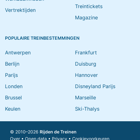
Treintickets
Vertrektijden
Magazine
POPULAIRE TREINBESTEMMINGEN
Antwerpen
Frankfurt
Berlijn
Duisburg
Parijs
Hannover
Londen
Disneyland Parijs
Brussel
Marseille
Keulen
Ski-Thalys
© 2010–2026
Rijden de Treinen
Over
•
Open data
•
Privacy
•
Cookievoorkeuren