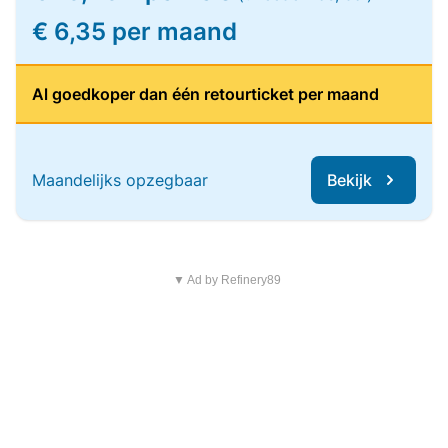
€ 6,35 per maand
Al goedkoper dan één retourticket per maand
Maandelijks opzegbaar
Bekijk
▼ Ad by Refinery89