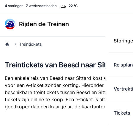
4
storingen
7
werkzaamheden
22
°C
Rijden de Treinen
Storing
Treintickets
Treintickets van Beesd naar Sittard
Reispla
Een enkele reis van Beesd naar Sittard kost
€ 27,44
voor een e-ticket zonder korting. Hieronder staan alle
Vertrekt
beschikbare treintickets tussen Beesd en Sittard. Deze
tickets zijn online te koop. Een e-ticket is altijd
goedkoper dan een kaartje uit de kaartautomaat.
Tickets