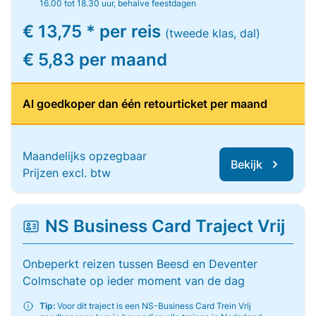
16.00 tot 18.30 uur, behalve feestdagen
€ 13,75 * per reis
(tweede klas, dal)
€ 5,83 per maand
Al goedkoper dan één retourticket per maand
Maandelijks opzegbaar
Bekijk
Prijzen excl. btw
NS Business Card Traject Vrij
Onbeperkt reizen tussen Beesd en Deventer
Colmschate op ieder moment van de dag
Tip:
Voor dit traject is een NS-Business Card Trein Vrij