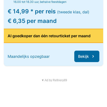
16.00 tot 18.30 uur, behalve feestdagen
€ 14,99 * per reis
(tweede klas, dal)
€ 6,35 per maand
Al goedkoper dan één retourticket per maand
Maandelijks opzegbaar
Bekijk
▼ Ad by Refinery89