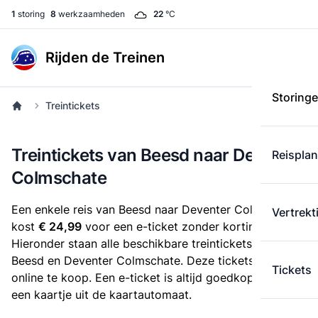
1
storing
8
werkzaamheden
22
°C
Rijden de Treinen
Storing
Treintickets
Treintickets van Beesd naar Deventer
Reispla
Colmschate
Een enkele reis van Beesd naar Deventer Colmschate
Vertrekt
kost
€ 24,99
voor een e-ticket zonder korting.
Hieronder staan alle beschikbare treintickets tussen
Beesd en Deventer Colmschate. Deze tickets zijn
Tickets
online te koop. Een e-ticket is altijd goedkoper dan
een kaartje uit de kaartautomaat.