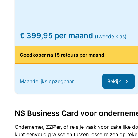
€ 399,95 per maand
(tweede klas)
Goedkoper na 15 retours per maand
Maandelijks opzegbaar
Bekijk
NS Business Card voor ondernemers
Ondernemer, ZZP'er, of reis je vaak voor zakelijke d
kunt eenvoudig wisselen tussen losse reizen op re