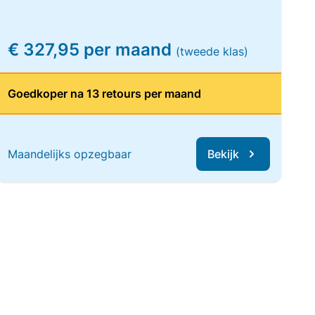
€ 327,95 per maand
(tweede klas)
Goedkoper na 13 retours per maand
Maandelijks opzegbaar
Bekijk