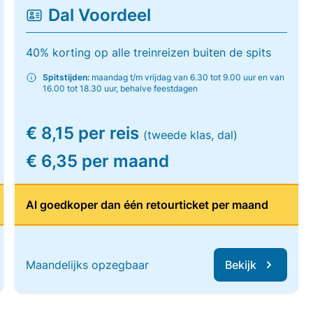
Dal Voordeel
40% korting op alle treinreizen buiten de spits
Spitstijden:
maandag t/m vrijdag van 6.30 tot 9.00 uur en van
16.00 tot 18.30 uur, behalve feestdagen
€ 8,15 per reis
(tweede klas, dal)
€ 6,35 per maand
Al goedkoper dan één retourticket per maand
Maandelijks opzegbaar
Bekijk