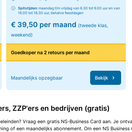
Spitstijden:
maandag t/m vrijdag van 6.30 tot 9.00 uur en van
16.00 tot 18.30 uur, behalve feestdagen
€ 39,50 per maand
(tweede klas,
weekend)
Goedkoper na 2 retours per maand
Maandelijks opzegbaar
Bekijk
, ZZP'ers en bedrijven (gratis)
oeleinden? Vraag een gratis NS-Business Card aan. Je ontva
kening of een maandelijks abonnement. Om een NS Business