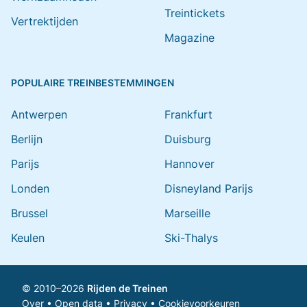
Treintickets
Vertrektijden
Magazine
POPULAIRE TREINBESTEMMINGEN
Antwerpen
Frankfurt
Berlijn
Duisburg
Parijs
Hannover
Londen
Disneyland Parijs
Brussel
Marseille
Keulen
Ski-Thalys
© 2010–2026
Rijden de Treinen
Over
•
Open data
•
Privacy
•
Cookievoorkeuren