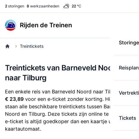
2
storingen
8
werkzaamheden
22
°C
Rijden de Treinen
Storing
Treintickets
Treintickets van Barneveld Noord
Reispla
naar Tilburg
Een enkele reis van Barneveld Noord naar Tilburg kost
Vertrekt
€ 23,89
voor een e-ticket zonder korting. Hieronder
staan alle beschikbare treintickets tussen Barneveld
Noord en Tilburg. Deze tickets zijn online te koop. Een
Tickets
e-ticket is altijd goedkoper dan een kaartje uit de
kaartautomaat.