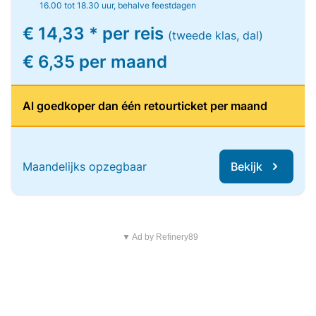
16.00 tot 18.30 uur, behalve feestdagen
€ 14,33 * per reis
(tweede klas, dal)
€ 6,35 per maand
Al goedkoper dan één retourticket per maand
Maandelijks opzegbaar
Bekijk
▼ Ad by Refinery89