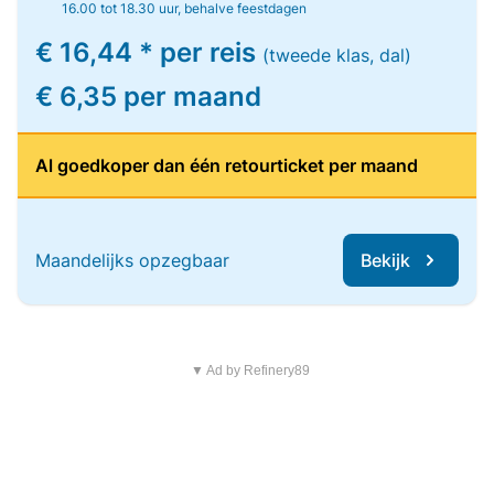
16.00 tot 18.30 uur, behalve feestdagen
€ 16,44 * per reis
(tweede klas, dal)
€ 6,35 per maand
Al goedkoper dan één retourticket per maand
Maandelijks opzegbaar
Bekijk
▼ Ad by Refinery89