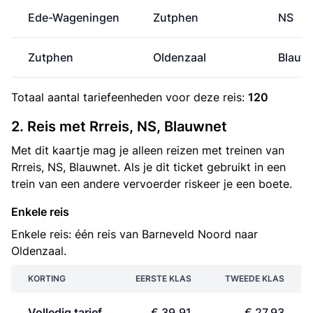
Ede-Wageningen
Zutphen
NS
Zutphen
Oldenzaal
Blauw
Totaal aantal
tariefeenheden
voor deze reis:
120
2. Reis met Rrreis, NS, Blauwnet
Met dit kaartje mag je alleen reizen met treinen van
Rrreis, NS, Blauwnet. Als je dit ticket gebruikt in een
trein van een andere vervoerder riskeer je een boete.
Enkele reis
Enkele reis: één reis van Barneveld Noord naar
Oldenzaal.
KORTING
EERSTE KLAS
TWEEDE KLAS
Volledig tarief
€ 39,91
€ 27,93