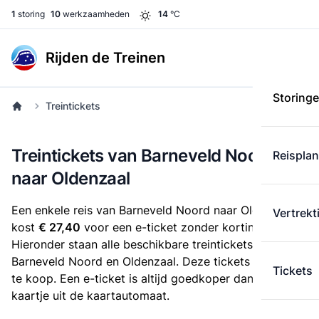
1
storing
10
werkzaamheden
14
°C
Rijden de Treinen
Storing
Treintickets
Treintickets van Barneveld Noord
Reispla
naar Oldenzaal
Een enkele reis van Barneveld Noord naar Oldenzaal
Vertrekt
kost
€ 27,40
voor een e-ticket zonder korting.
Hieronder staan alle beschikbare treintickets tussen
Barneveld Noord en Oldenzaal. Deze tickets zijn online
Tickets
te koop. Een e-ticket is altijd goedkoper dan een
kaartje uit de kaartautomaat.