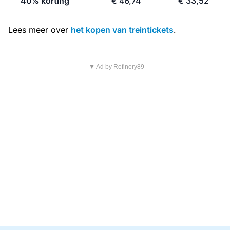
40% korting
€ 46,74
€ 33,52
Lees meer over
het kopen van treintickets
.
▼ Ad by Refinery89