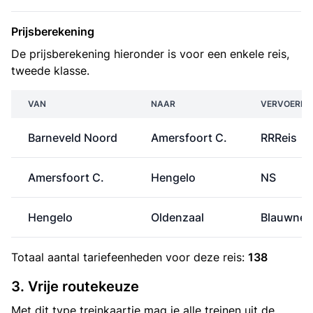
Prijsberekening
De prijsberekening hieronder is voor een enkele reis,
tweede klasse.
VAN
NAAR
VERVOERDE
Barneveld Noord
Amersfoort C.
RRReis
Amersfoort C.
Hengelo
NS
Hengelo
Oldenzaal
Blauwnet
Totaal aantal
tariefeenheden
voor deze reis:
138
3. Vrije routekeuze
Met dit type treinkaartje mag je alle treinen uit de