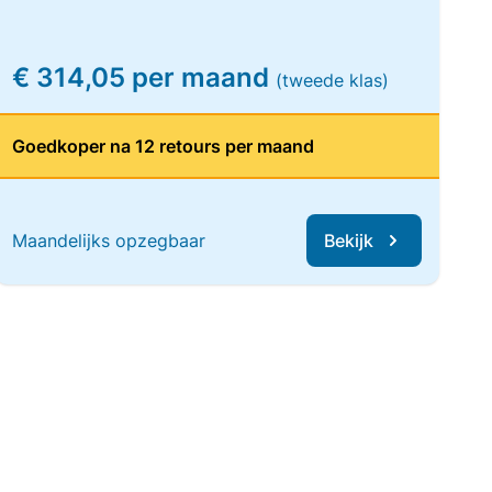
€ 314,05 per maand
(tweede klas)
Goedkoper na 12 retours per maand
Maandelijks opzegbaar
Bekijk