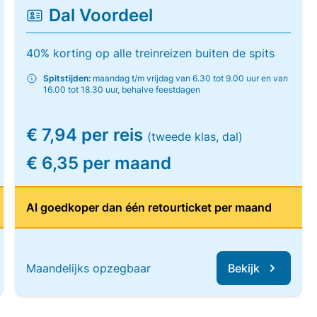
Dal Voordeel
40% korting op alle treinreizen buiten de spits
Spitstijden:
maandag t/m vrijdag van 6.30 tot 9.00 uur en van
16.00 tot 18.30 uur, behalve feestdagen
€ 7,94 per reis
(tweede klas, dal)
€ 6,35 per maand
Al goedkoper dan één retourticket per maand
Maandelijks opzegbaar
Bekijk