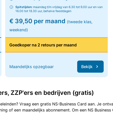
Spitstijden:
maandag t/m vrijdag van 6.30 tot 9.00 uur en van
16.00 tot 18.30 uur, behalve feestdagen
€ 39,50 per maand
(tweede klas,
weekend)
Goedkoper na 2 retours per maand
Maandelijks opzegbaar
Bekijk
, ZZP'ers en bedrijven (gratis)
oeleinden? Vraag een gratis NS-Business Card aan. Je ontva
kening of een maandelijks abonnement. Om een NS Business