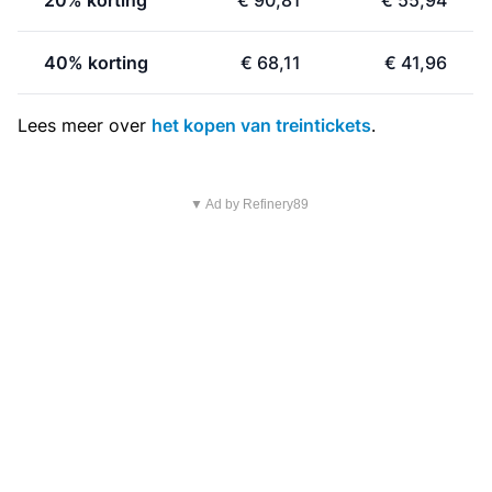
20% korting
€ 90,81
€ 55,94
40% korting
€ 68,11
€ 41,96
Lees meer over
het kopen van treintickets
.
▼ Ad by Refinery89