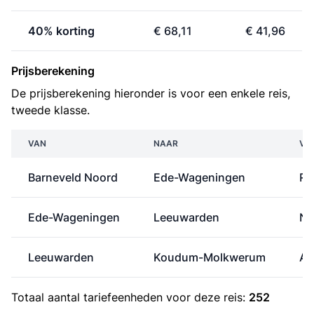
40% korting
€ 68,11
€ 41,96
Prijsberekening
De prijsberekening hieronder is voor een enkele reis,
tweede klasse.
VAN
NAAR
VE
Barneveld Noord
Ede-Wageningen
RR
Ede-Wageningen
Leeuwarden
N
Leeuwarden
Koudum-Molkwerum
Ar
Totaal aantal
tariefeenheden
voor deze reis:
252