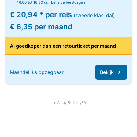
16.00 tot 18.30 uur, behalve feestdagen
€ 20,94 * per reis
(tweede klas, dal)
€ 6,35 per maand
Al goedkoper dan één retourticket per maand
Maandelijks opzegbaar
Bekijk
▼ Ad by Refinery89