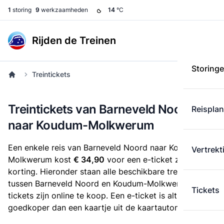
1
storing
9
werkzaamheden
14
°C
Rijden de Treinen
Storing
Treintickets
Treintickets van Barneveld Noord
Reispla
naar Koudum-Molkwerum
Een enkele reis van Barneveld Noord naar Koudum-
Vertrekt
Molkwerum kost
€ 34,90
voor een e-ticket zonder
korting. Hieronder staan alle beschikbare treintickets
tussen Barneveld Noord en Koudum-Molkwerum. Deze
Tickets
tickets zijn online te koop. Een e-ticket is altijd
goedkoper dan een kaartje uit de kaartautomaat.