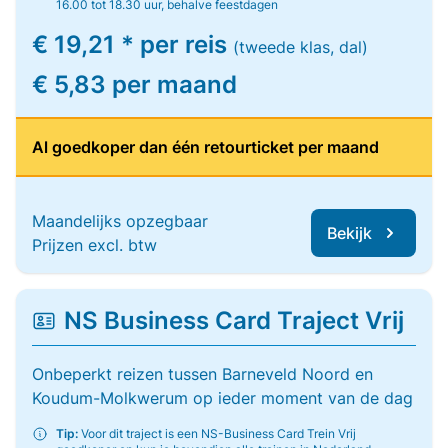
16.00 tot 18.30 uur, behalve feestdagen
€ 19,21 * per reis
(tweede klas, dal)
€ 5,83 per maand
Al goedkoper dan één retourticket per maand
Maandelijks opzegbaar
Bekijk
Prijzen excl. btw
NS Business Card Traject Vrij
Onbeperkt reizen tussen Barneveld Noord en
Koudum-Molkwerum op ieder moment van de dag
Tip:
Voor dit traject is een NS-Business Card Trein Vrij