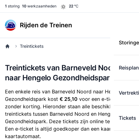
1
storing
10
werkzaamheden
22
°C
Rijden de Treinen
Storing
Treintickets
Treintickets van Barneveld Noord
Reispla
naar Hengelo Gezondheidspark
Een enkele reis van Barneveld Noord naar Hengelo
Vertrekt
Gezondheidspark kost
€ 25,10
voor een e-ticket
zonder korting. Hieronder staan alle beschikbare
treintickets tussen Barneveld Noord en Hengelo
Tickets
Gezondheidspark. Deze tickets zijn online te koop.
Een e-ticket is altijd goedkoper dan een kaartje uit de
kaartautomaat.