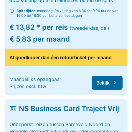
40% korting op alle treinreizen buiten de spits
Spitstijden:
maandag t/m vrijdag van 6.30 tot 9.00 uur en van
16.00 tot 18.30 uur, behalve feestdagen
€ 13,82 * per reis
(tweede klas, dal)
€ 5,83 per maand
Al goedkoper dan één retourticket per maand
Maandelijks opzegbaar
Bekijk
Prijzen excl. btw
NS Business Card Traject Vrij
Onbeperkt reizen tussen Barneveld Noord en
Hengelo Gezondheidspark op ieder moment van