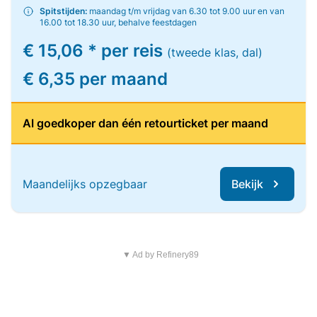
Spitstijden:
maandag t/m vrijdag van 6.30 tot 9.00 uur en van
16.00 tot 18.30 uur, behalve feestdagen
€ 15,06 * per reis
(tweede klas, dal)
€ 6,35 per maand
Al goedkoper dan één retourticket per maand
Maandelijks opzegbaar
Bekijk
▼ Ad by Refinery89