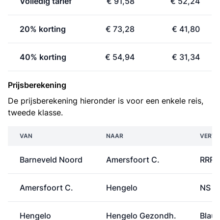
Volledig tarief
€ 91,58
€ 52,24
20% korting
€ 73,28
€ 41,80
40% korting
€ 54,94
€ 31,34
Prijsberekening
De prijsberekening hieronder is voor een enkele reis,
tweede klasse.
VAN
NAAR
VERVO
Barneveld Noord
Amersfoort C.
RRRe
Amersfoort C.
Hengelo
NS
Hengelo
Hengelo Gezondh.
Blau