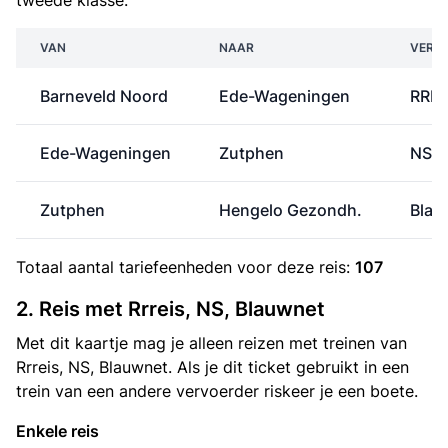
tweede klasse.
VAN
NAAR
VERV
Barneveld Noord
Ede-Wageningen
RRRe
Ede-Wageningen
Zutphen
NS
Zutphen
Hengelo Gezondh.
Blau
Totaal aantal
tariefeenheden
voor deze reis:
107
2. Reis met Rrreis, NS, Blauwnet
Met dit kaartje mag je alleen reizen met treinen van
Rrreis, NS, Blauwnet. Als je dit ticket gebruikt in een
trein van een andere vervoerder riskeer je een boete.
Enkele reis