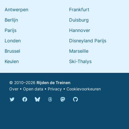
Antwerpen
Frankfurt
Berlijn
Duisburg
Parijs
Hannover
Londen
Disneyland Parijs
Brussel
Marseille
Keulen
Ski-Thalys
© 2010–2026
Rijden de Treinen
Over
•
Open data
•
Privacy
•
Cookievoorkeuren
Bluesky @rijdendetreinen.nl
Threads @rijdendetreinen
Mastodon @rijdendetreinen@ma
Twitter @rijdendetreinen
Facebook rijdendetreinen
GitHub rijdendetreinen