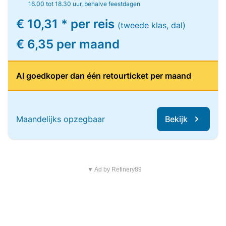
16.00 tot 18.30 uur, behalve feestdagen
€ 10,31 * per reis
(tweede klas, dal)
€ 6,35 per maand
Al goedkoper dan één retourticket per maand
Maandelijks opzegbaar
Bekijk
▼ Ad by Refinery89