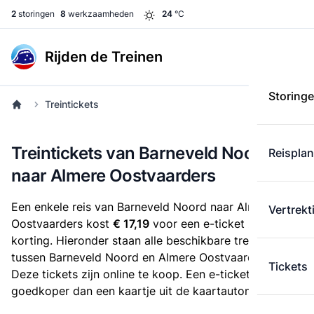
2
storingen
8
werkzaamheden
24
°C
Rijden de Treinen
Storing
Treintickets
Treintickets van Barneveld Noord
Reispla
naar Almere Oostvaarders
Een enkele reis van Barneveld Noord naar Almere
Vertrekt
Oostvaarders kost
€ 17,19
voor een e-ticket zonder
korting. Hieronder staan alle beschikbare treintickets
tussen Barneveld Noord en Almere Oostvaarders.
Tickets
Deze tickets zijn online te koop. Een e-ticket is altijd
goedkoper dan een kaartje uit de kaartautomaat.