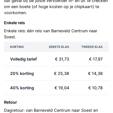
dat geval bij de juiste vervoerder in- en uit te checken
om een boete (of hoge kosten op je chipkaart) te
voorkomen.
Enkele reis
Enkele reis: één reis van Barneveld Centrum naar
Soest.
KORTING
EERSTE KLAS
TWEEDE KLAS
Volledig tarief
€ 31,73
€ 17,97
20% korting
€ 25,38
€ 14,38
40% korting
€ 19,04
€ 10,78
Retour
Dagretour: van Barneveld Centrum naar Soest en