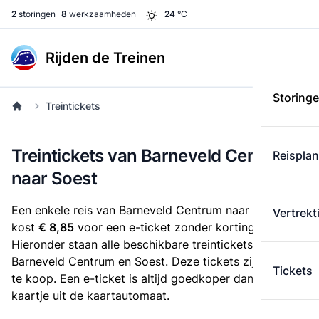
2
storingen
8
werkzaamheden
24
°C
Rijden de Treinen
Storing
Treintickets
Treintickets van Barneveld Centrum
Reispla
naar Soest
Een enkele reis van Barneveld Centrum naar Soest
Vertrekt
kost
€ 8,85
voor een e-ticket zonder korting.
Hieronder staan alle beschikbare treintickets tussen
Barneveld Centrum en Soest. Deze tickets zijn online
Tickets
te koop. Een e-ticket is altijd goedkoper dan een
kaartje uit de kaartautomaat.