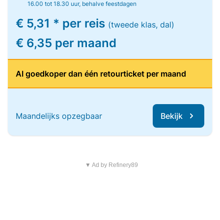
16.00 tot 18.30 uur, behalve feestdagen
€ 5,31 * per reis
(tweede klas, dal)
€ 6,35 per maand
Al goedkoper dan één retourticket per maand
Maandelijks opzegbaar
Bekijk
▼ Ad by Refinery89