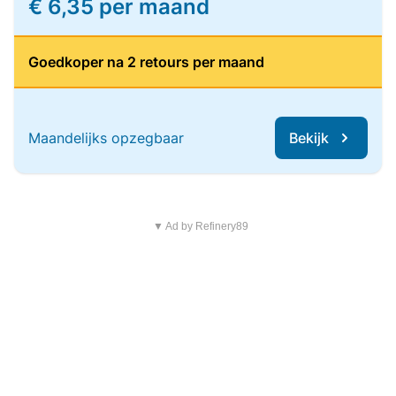
€ 6,35 per maand
Goedkoper na 2 retours per maand
Maandelijks opzegbaar
Bekijk
▼ Ad by Refinery89