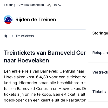
1
storing
10
werkzaamheden
14
°C
Rijden de Treinen
Storing
Treintickets
Treintickets van Barneveld Centrum
Reispla
naar Hoevelaken
Een enkele reis van Barneveld Centrum naar
Vertrekt
Hoevelaken kost
€ 4,33
voor een e-ticket zonder
korting. Hieronder staan alle beschikbare treintickets
tussen Barneveld Centrum en Hoevelaken. Deze
Tickets
tickets zijn online te koop. Een e-ticket is altijd
goedkoper dan een kaartje uit de kaartautomaat.