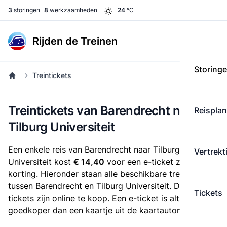
3
storingen
8
werkzaamheden
24
°C
Rijden de Treinen
Storing
Treintickets
Treintickets van Barendrecht naar
Reispla
Tilburg Universiteit
Een enkele reis van Barendrecht naar Tilburg
Vertrekt
Universiteit kost
€ 14,40
voor een e-ticket zonder
korting. Hieronder staan alle beschikbare treintickets
tussen Barendrecht en Tilburg Universiteit. Deze
Tickets
tickets zijn online te koop. Een e-ticket is altijd
goedkoper dan een kaartje uit de kaartautomaat.