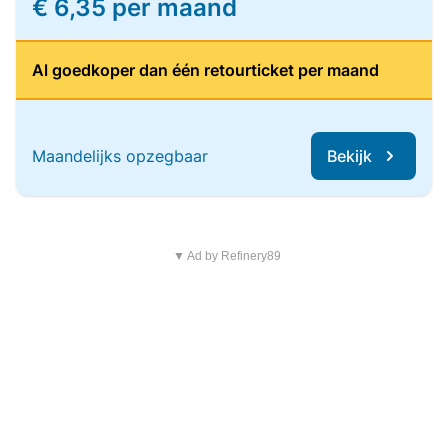
€ 6,35 per maand
Al goedkoper dan één retourticket per maand
Maandelijks opzegbaar
Bekijk
▼ Ad by Refinery89