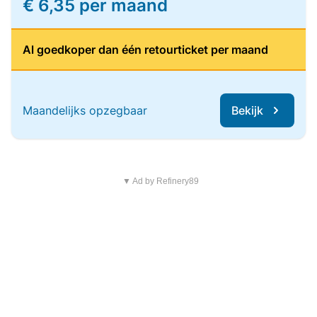
€ 6,35 per maand
Al goedkoper dan één retourticket per maand
Maandelijks opzegbaar
Bekijk
▼ Ad by Refinery89