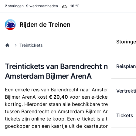
2
storingen
9
werkzaamheden
16
°C
Rijden de Treinen
Storing
Treintickets
Treintickets van Barendrecht naar
Reispla
Amsterdam Bijlmer ArenA
Een enkele reis van Barendrecht naar Amsterdam
Vertrekt
Bijlmer ArenA kost
€ 20,40
voor een e-ticket zonder
korting. Hieronder staan alle beschikbare treintickets
tussen Barendrecht en Amsterdam Bijlmer ArenA. Deze
Tickets
tickets zijn online te koop. Een e-ticket is altijd
goedkoper dan een kaartje uit de kaartautomaat.