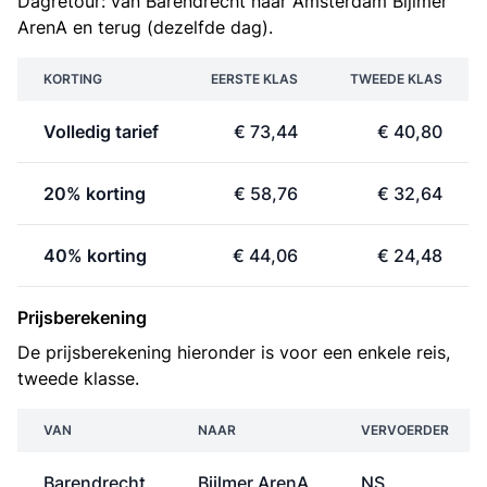
Dagretour: van Barendrecht naar Amsterdam Bijlmer
ArenA en terug (dezelfde dag).
KORTING
EERSTE KLAS
TWEEDE KLAS
Volledig tarief
€ 73,44
€ 40,80
20% korting
€ 58,76
€ 32,64
40% korting
€ 44,06
€ 24,48
Prijsberekening
De prijsberekening hieronder is voor een enkele reis,
tweede klasse.
VAN
NAAR
VERVOERDER
Barendrecht
Bijlmer ArenA
NS