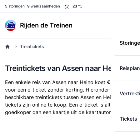
5
storingen
9
werkzaamheden
23
°C
Rijden de Treinen
Storing
Treintickets
Treintickets van Assen naar Heino
Reispla
Een enkele reis van Assen naar Heino kost
€ 21,02
voor een e-ticket zonder korting. Hieronder staan alle
Vertrekt
beschikbare treintickets tussen Assen en Heino. Deze
tickets zijn online te koop. Een e-ticket is altijd
goedkoper dan een kaartje uit de kaartautomaat.
Tickets