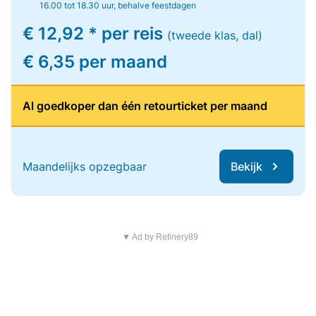
16.00 tot 18.30 uur, behalve feestdagen
€ 12,92 * per reis
(tweede klas, dal)
€ 6,35 per maand
Al goedkoper dan één retourticket per maand
Maandelijks opzegbaar
Bekijk
▼ Ad by Refinery89