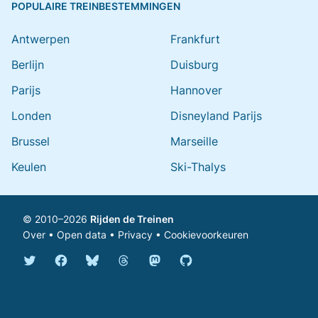
POPULAIRE TREINBESTEMMINGEN
Antwerpen
Frankfurt
Berlijn
Duisburg
Parijs
Hannover
Londen
Disneyland Parijs
Brussel
Marseille
Keulen
Ski-Thalys
© 2010–2026
Rijden de Treinen
Over
•
Open data
•
Privacy
•
Cookievoorkeuren
Bluesky @rijdendetreinen.nl
Threads @rijdendetreinen
Mastodon @rijdendetreinen@ma
Twitter @rijdendetreinen
Facebook rijdendetreinen
GitHub rijdendetreinen