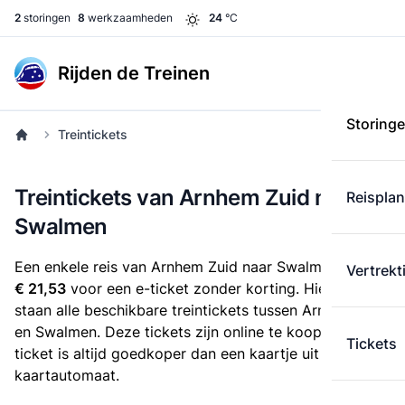
2
storingen
8
werkzaamheden
24
°C
Rijden de Treinen
Storing
Treintickets
Treintickets van Arnhem Zuid naar
Reispla
Swalmen
Een enkele reis van Arnhem Zuid naar Swalmen kost
Vertrekt
€ 21,53
voor een e-ticket zonder korting. Hieronder
staan alle beschikbare treintickets tussen Arnhem Zuid
en Swalmen. Deze tickets zijn online te koop. Een e-
Tickets
ticket is altijd goedkoper dan een kaartje uit de
kaartautomaat.