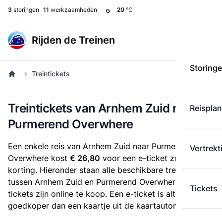
3
storingen
11
werkzaamheden
20
°C
Rijden de Treinen
Storing
Treintickets
Treintickets van Arnhem Zuid naar
Reispla
Purmerend Overwhere
Een enkele reis van Arnhem Zuid naar Purmerend
Vertrekt
Overwhere kost
€ 26,80
voor een e-ticket zonder
korting. Hieronder staan alle beschikbare treintickets
tussen Arnhem Zuid en Purmerend Overwhere. Deze
Tickets
tickets zijn online te koop. Een e-ticket is altijd
goedkoper dan een kaartje uit de kaartautomaat.