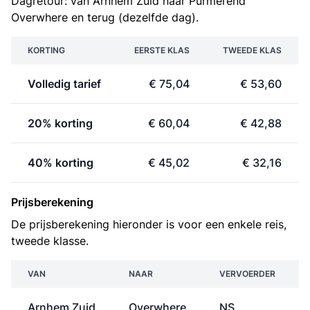
Dagretour: van Arnhem Zuid naar Purmerend
Overwhere en terug (dezelfde dag).
KORTING
EERSTE KLAS
TWEEDE KLAS
Volledig tarief
€ 75,04
€ 53,60
20% korting
€ 60,04
€ 42,88
40% korting
€ 45,02
€ 32,16
Prijsberekening
De prijsberekening hieronder is voor een enkele reis,
tweede klasse.
VAN
NAAR
VERVOERDER
Arnhem Zuid
Overwhere
NS