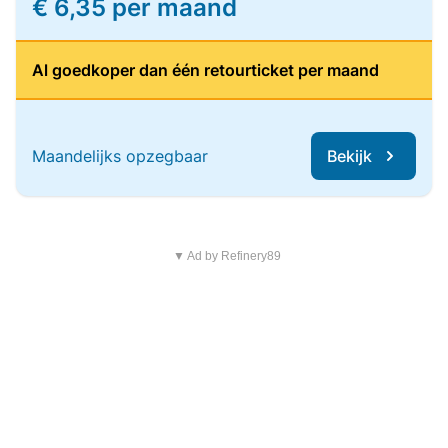
€ 6,35 per maand
Al goedkoper dan één retourticket per maand
Maandelijks opzegbaar
Bekijk
▼ Ad by Refinery89