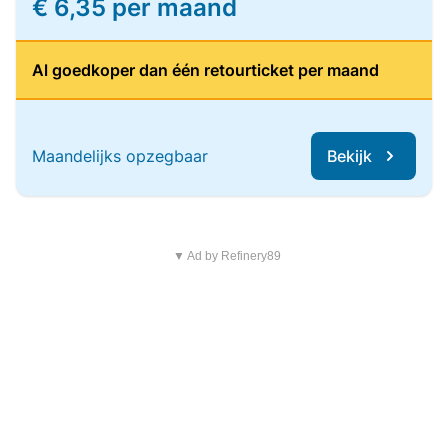
€ 6,35 per maand
Al goedkoper dan één retourticket per maand
Maandelijks opzegbaar
Bekijk
▼ Ad by Refinery89