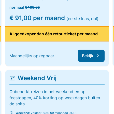
normaal
€ 169,95
€ 91,00 per maand
(eerste klas, dal)
Al goedkoper dan één retourticket per maand
Maandelijks opzegbaar
Bekijk
Weekend Vrij
Onbeperkt reizen in het weekend en op
feestdagen, 40% korting op weekdagen buiten
de spits
Weekend:
vrijdag 18:30 tot maandag 04:00