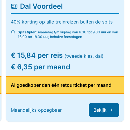
Dal Voordeel
40% korting op alle treinreizen buiten de spits
Spitstijden:
maandag t/m vrijdag van 6.30 tot 9.00 uur en van
16.00 tot 18.30 uur, behalve feestdagen
€ 15,84 per reis
(tweede klas, dal)
€ 6,35 per maand
Al goedkoper dan één retourticket per maand
Maandelijks opzegbaar
Bekijk