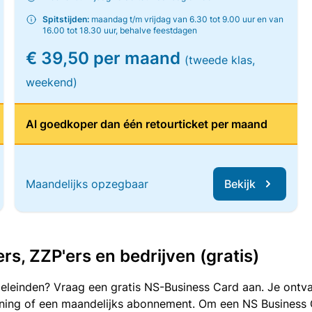
Spitstijden:
maandag t/m vrijdag van 6.30 tot 9.00 uur en van
16.00 tot 18.30 uur, behalve feestdagen
€ 39,50 per maand
(tweede klas,
weekend)
Al goedkoper dan één retourticket per maand
Maandelijks opzegbaar
Bekijk
, ZZP'ers en bedrijven (gratis)
oeleinden? Vraag een gratis NS-Business Card aan. Je ontva
kening of een maandelijks abonnement. Om een NS Business