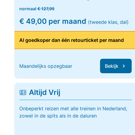
normaal
€ 127,95
€ 49,00 per maand
(tweede klas, dal)
Al goedkoper dan één retourticket per maand
Maandelijks opzegbaar
Bekijk
Altijd Vrij
Onbeperkt reizen met alle treinen in Nederland,
zowel in de spits als in de daluren