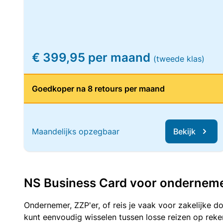
€ 399,95 per maand
(tweede klas)
Goedkoper na 8 retours per maand
Maandelijks opzegbaar
Bekijk
NS Business Card voor ondernemers
Ondernemer, ZZP'er, of reis je vaak voor zakelijke d
kunt eenvoudig wisselen tussen losse reizen op re