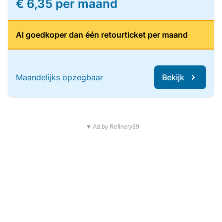
€ 6,35 per maand
Al goedkoper dan één retourticket per maand
Maandelijks opzegbaar
Bekijk
▼ Ad by Refinery89