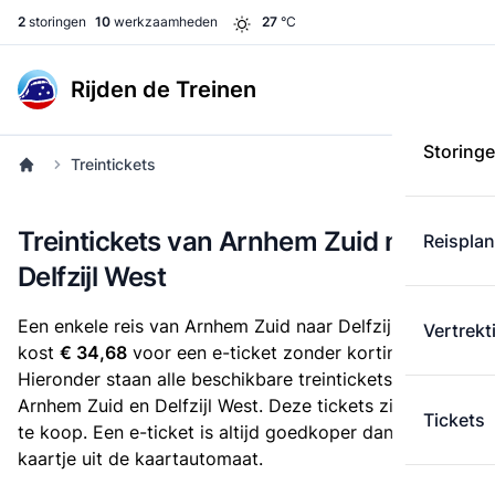
2
storingen
10
werkzaamheden
27
°C
Rijden de Treinen
Storing
Treintickets
Treintickets van Arnhem Zuid naar
Reispla
Delfzijl West
Een enkele reis van Arnhem Zuid naar Delfzijl West
Vertrekt
kost
€ 34,68
voor een e-ticket zonder korting.
Hieronder staan alle beschikbare treintickets tussen
Arnhem Zuid en Delfzijl West. Deze tickets zijn online
Tickets
te koop. Een e-ticket is altijd goedkoper dan een
kaartje uit de kaartautomaat.