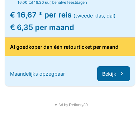
16.00 tot 18.30 uur, behalve feestdagen
€ 16,67 * per reis
(tweede klas, dal)
€ 6,35 per maand
Al goedkoper dan één retourticket per maand
Maandelijks opzegbaar
Bekijk
▼ Ad by Refinery89