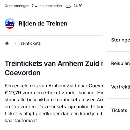
Geen storingen
7
werkzaamheden
24
°C
Rijden de Treinen
Storing
Treintickets
Treintickets van Arnhem Zuid naar
Reispla
Coevorden
Een enkele reis van Arnhem Zuid naar Coevorden kost
Vertrekt
€ 27,79
voor een e-ticket zonder korting. Hieronder
staan alle beschikbare treintickets tussen Arnhem Zuid
en Coevorden. Deze tickets zijn online te koop. Een e-
Tickets
ticket is altijd goedkoper dan een kaartje uit de
kaartautomaat.