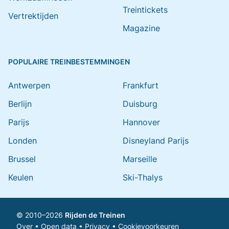
Treintickets
Vertrektijden
Magazine
POPULAIRE TREINBESTEMMINGEN
Antwerpen
Frankfurt
Berlijn
Duisburg
Parijs
Hannover
Londen
Disneyland Parijs
Brussel
Marseille
Keulen
Ski-Thalys
© 2010–2026
Rijden de Treinen
Over
•
Open data
•
Privacy
•
Cookievoorkeuren