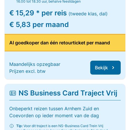
16.00 tot 18.30 uur, behalve feestdagen
€ 15,29 * per reis
(tweede klas, dal)
€ 5,83 per maand
Al goedkoper dan één retourticket per maand
Maandelijks opzegbaar
Bekijk
Prijzen excl. btw
NS Business Card Traject Vrij
Onbeperkt reizen tussen Arnhem Zuid en
Coevorden op ieder moment van de dag
Tip:
Voor dit traject is een NS-Business Card Trein Vrij