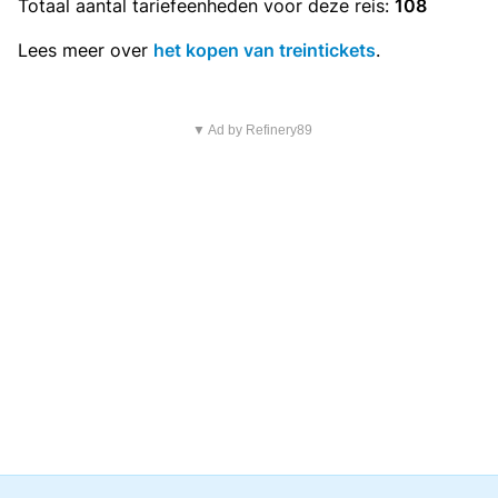
Totaal aantal
tariefeenheden
voor deze reis:
108
Lees meer over
het kopen van treintickets
.
▼ Ad by Refinery89