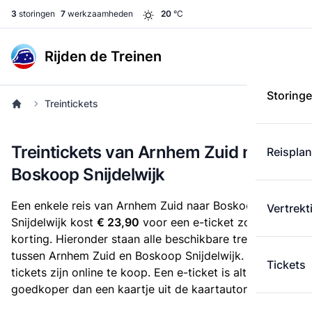
3
storingen
7
werkzaamheden
20
°C
Rijden de Treinen
Storing
Treintickets
Treintickets van Arnhem Zuid naar
Reispla
Boskoop Snijdelwijk
Een enkele reis van Arnhem Zuid naar Boskoop
Vertrekt
Snijdelwijk kost
€ 23,90
voor een e-ticket zonder
korting. Hieronder staan alle beschikbare treintickets
tussen Arnhem Zuid en Boskoop Snijdelwijk. Deze
Tickets
tickets zijn online te koop. Een e-ticket is altijd
goedkoper dan een kaartje uit de kaartautomaat.