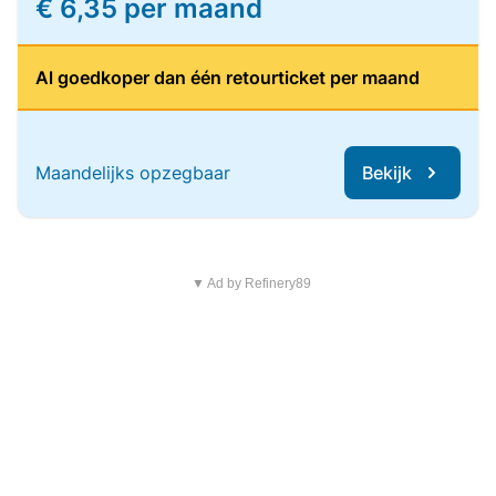
€ 6,35 per maand
Al goedkoper dan één retourticket per maand
Maandelijks opzegbaar
Bekijk
▼ Ad by Refinery89