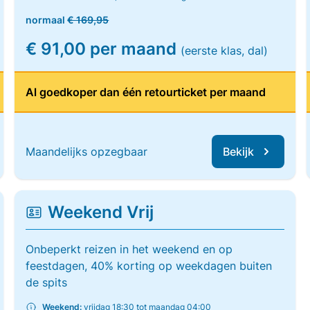
normaal
€ 169,95
€ 91,00 per maand
(eerste klas, dal)
Al goedkoper dan één retourticket per maand
Maandelijks opzegbaar
Bekijk
Weekend Vrij
Onbeperkt reizen in het weekend en op
feestdagen, 40% korting op weekdagen buiten
de spits
Weekend:
vrijdag 18:30 tot maandag 04:00