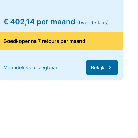
€ 402,14 per maand
(tweede klas)
Goedkoper na 7 retours per maand
Maandelijks opzegbaar
Bekijk