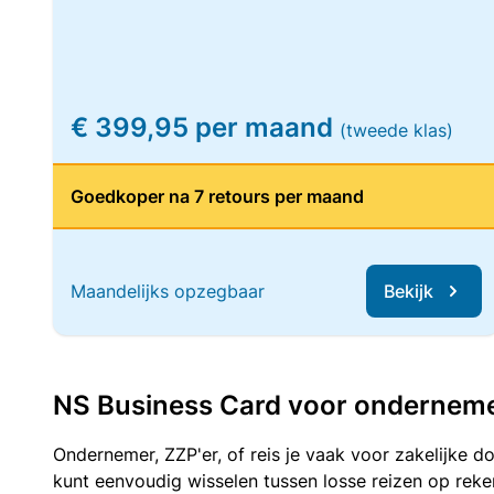
€ 399,95 per maand
(tweede klas)
Goedkoper na 7 retours per maand
Maandelijks opzegbaar
Bekijk
NS Business Card voor ondernemers
Ondernemer, ZZP'er, of reis je vaak voor zakelijke d
kunt eenvoudig wisselen tussen losse reizen op re