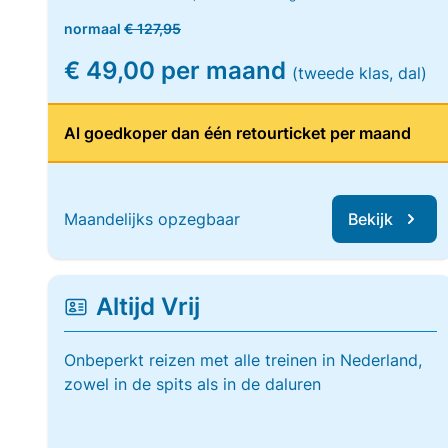
normaal
€ 127,95
€ 49,00 per maand
(tweede klas, dal)
Al goedkoper dan één retourticket per maand
Maandelijks opzegbaar
Bekijk
Altijd Vrij
Onbeperkt reizen met alle treinen in Nederland,
zowel in de spits als in de daluren