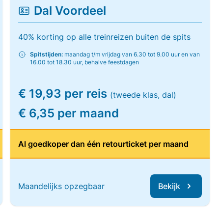
Dal Voordeel
40% korting op alle treinreizen buiten de spits
Spitstijden:
maandag t/m vrijdag van 6.30 tot 9.00 uur en van
16.00 tot 18.30 uur, behalve feestdagen
€ 19,93 per reis
(tweede klas, dal)
€ 6,35 per maand
Al goedkoper dan één retourticket per maand
Maandelijks opzegbaar
Bekijk