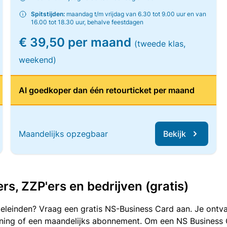
Spitstijden:
maandag t/m vrijdag van 6.30 tot 9.00 uur en van
16.00 tot 18.30 uur, behalve feestdagen
€ 39,50 per maand
(tweede klas,
weekend)
Al goedkoper dan één retourticket per maand
Maandelijks opzegbaar
Bekijk
, ZZP'ers en bedrijven (gratis)
oeleinden? Vraag een gratis NS-Business Card aan. Je ontva
kening of een maandelijks abonnement. Om een NS Business