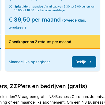
Spitstijden:
maandag t/m vrijdag van 6.30 tot 9.00 uur en van
16.00 tot 18.30 uur, behalve feestdagen
€ 39,50 per maand
(tweede klas,
weekend)
Goedkoper na 2 retours per maand
Maandelijks opzegbaar
Bekijk
, ZZP'ers en bedrijven (gratis)
oeleinden? Vraag een gratis NS-Business Card aan. Je ontva
kening of een maandelijks abonnement. Om een NS Business