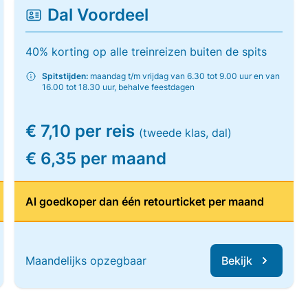
Dal Voordeel
40% korting op alle treinreizen buiten de spits
Spitstijden:
maandag t/m vrijdag van 6.30 tot 9.00 uur en van
16.00 tot 18.30 uur, behalve feestdagen
€ 7,10 per reis
(tweede klas, dal)
€ 6,35 per maand
Al goedkoper dan één retourticket per maand
Maandelijks opzegbaar
Bekijk