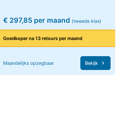
€ 297,85 per maand
(tweede klas)
Goedkoper na 13 retours per maand
Maandelijks opzegbaar
Bekijk