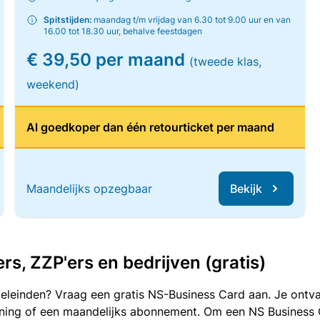
Spitstijden:
maandag t/m vrijdag van 6.30 tot 9.00 uur en van
16.00 tot 18.30 uur, behalve feestdagen
€ 39,50 per maand
(tweede klas,
weekend)
Al goedkoper dan één retourticket per maand
Maandelijks opzegbaar
Bekijk
, ZZP'ers en bedrijven (gratis)
oeleinden? Vraag een gratis NS-Business Card aan. Je ontva
kening of een maandelijks abonnement. Om een NS Business