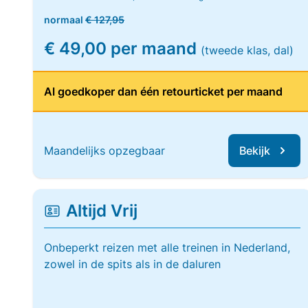
normaal
€ 127,95
€ 49,00 per maand
(tweede klas, dal)
Al goedkoper dan één retourticket per maand
Maandelijks opzegbaar
Bekijk
Altijd Vrij
Onbeperkt reizen met alle treinen in Nederland,
zowel in de spits als in de daluren