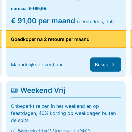
normaal
€ 169,95
€ 91,00 per maand
(eerste klas, dal)
Goedkoper na 2 retours per maand
Maandelijks opzegbaar
Bekijk
Weekend Vrij
Onbeperkt reizen in het weekend en op
feestdagen, 40% korting op weekdagen buiten
de spits
Weekend:
vrijdag 18:30 tot maandag 04:00