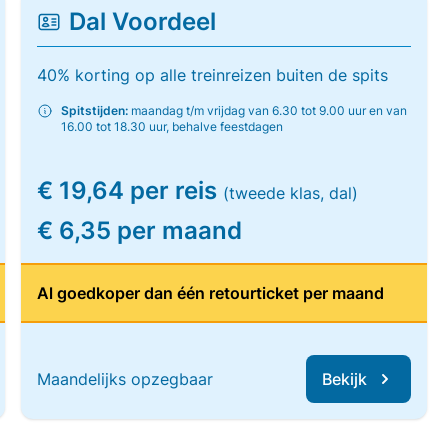
Dal Voordeel
40% korting op alle treinreizen buiten de spits
Spitstijden:
maandag t/m vrijdag van 6.30 tot 9.00 uur en van
16.00 tot 18.30 uur, behalve feestdagen
€ 19,64 per reis
(tweede klas, dal)
€ 6,35 per maand
Al goedkoper dan één retourticket per maand
Maandelijks opzegbaar
Bekijk