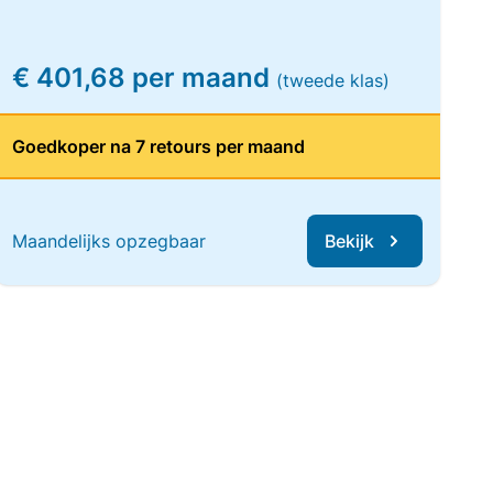
€ 401,68 per maand
(tweede klas)
Goedkoper na 7 retours per maand
Maandelijks opzegbaar
Bekijk