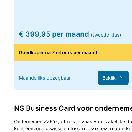
€ 399,95 per maand
(tweede klas)
Goedkoper na 7 retours per maand
Maandelijks opzegbaar
Bekijk
NS Business Card voor ondernemers
Ondernemer, ZZP'er, of reis je vaak voor zakelijke d
kunt eenvoudig wisselen tussen losse reizen op re