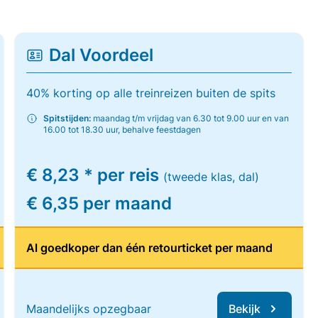
Dal Voordeel
40% korting op alle treinreizen buiten de spits
Spitstijden:
maandag t/m vrijdag van 6.30 tot 9.00 uur en van
16.00 tot 18.30 uur, behalve feestdagen
€ 8,23 * per reis
(tweede klas, dal)
€ 6,35 per maand
Al goedkoper dan één retourticket per maand
Maandelijks opzegbaar
Bekijk