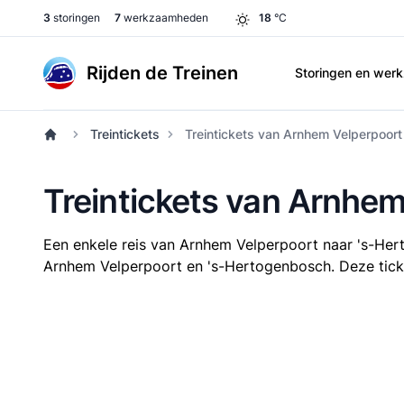
3
storingen
7
werkzaamheden
18
°C
Rijden de Treinen
Storingen en we
Treintickets
Treintickets van Arnhem Velperpoor
Treintickets van Arnhe
Een enkele reis van Arnhem Velperpoort naar 's-He
Arnhem Velperpoort en 's-Hertogenbosch. Deze ticket