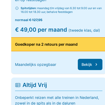
Spitstijden:
maandag t/m vrijdag van 6.30 tot 9.00 uur en van
16.00 tot 18.30 uur, behalve feestdagen
normaal
€ 127,95
€ 49,00 per maand
(tweede klas, dal)
Goedkoper na 2 retours per maand
Maandelijks opzegbaar
Bekijk
Altijd Vrij
Onbeperkt reizen met alle treinen in Nederland,
zowel in de spits als in de daluren