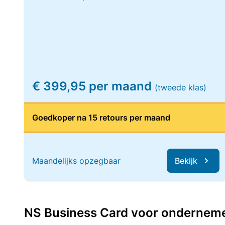
€ 399,95 per maand
(tweede klas)
Goedkoper na 15 retours per maand
Maandelijks opzegbaar
Bekijk
NS Business Card voor ondernemers