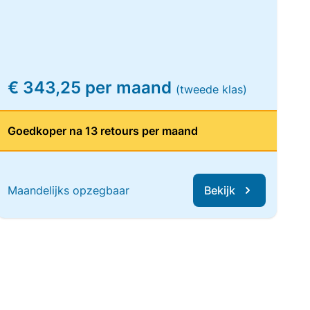
€ 343,25 per maand
(tweede klas)
Goedkoper na 13 retours per maand
Maandelijks opzegbaar
Bekijk