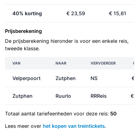
40% korting
€ 23,59
€ 15,61
Prijsberekening
De prijsberekening hieronder is voor een enkele reis,
tweede klasse.
VAN
NAAR
VERVOERDER
PR
Velperpoort
Zutphen
NS
€ 7
Zutphen
Ruurlo
RRReis
€ 5
Totaal aantal
tariefeenheden
voor deze reis:
50
Lees meer over
het kopen van treintickets
.