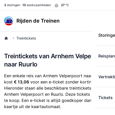
3
storingen
10
werkzaamheden
27
°C
Rijden de Treinen
Storing
Treintickets
Treintickets van Arnhem Velperpoort
Reispla
naar Ruurlo
Een enkele reis van Arnhem Velperpoort naar Ruurlo
Vertrekt
kost
€ 13,06
voor een e-ticket zonder korting.
Hieronder staan alle beschikbare treintickets tussen
Arnhem Velperpoort en Ruurlo. Deze tickets zijn online
Tickets
te koop. Een e-ticket is altijd goedkoper dan een
kaartje uit de kaartautomaat.