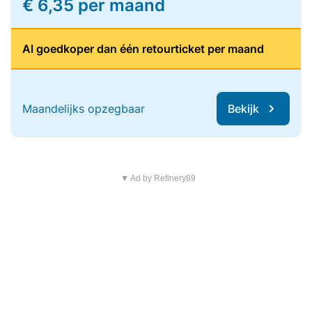
€ 6,35 per maand
Al goedkoper dan één retourticket per maand
Maandelijks opzegbaar
Bekijk
▼ Ad by Refinery89