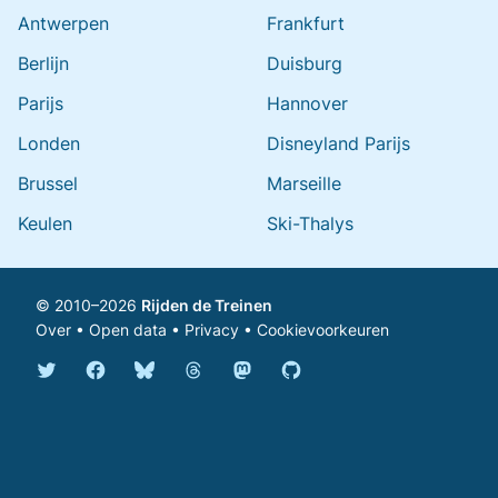
Antwerpen
Frankfurt
Berlijn
Duisburg
Parijs
Hannover
Londen
Disneyland Parijs
Brussel
Marseille
Keulen
Ski-Thalys
© 2010–2026
Rijden de Treinen
Over
•
Open data
•
Privacy
•
Cookievoorkeuren
Bluesky @rijdendetreinen.nl
Threads @rijdendetreinen
Mastodon @rijdendetreinen@ma
Twitter @rijdendetreinen
Facebook rijdendetreinen
GitHub rijdendetreinen