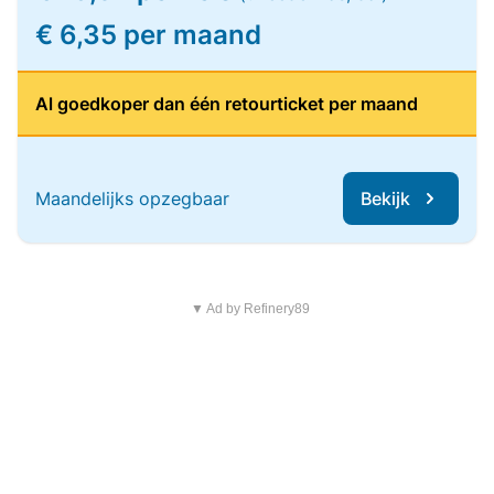
€ 6,35 per maand
Al goedkoper dan één retourticket per maand
Maandelijks opzegbaar
Bekijk
▼ Ad by Refinery89