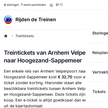
4
storingen
7
werkzaamheden
21
°C
Rijden de Treinen
Storing
Treintickets
Treintickets van Arnhem Velperpoort
Reispla
naar Hoogezand-Sappemeer
Een enkele reis van Arnhem Velperpoort naar
Vertrekt
Hoogezand-Sappemeer kost
€ 32,70
voor een e-
ticket zonder korting. Hieronder staan alle
beschikbare treintickets tussen Arnhem Velperpoort
Tickets
en Hoogezand-Sappemeer. Deze tickets zijn online te
koop. Een e-ticket is altijd goedkoper dan een kaartje
uit de kaartautomaat.