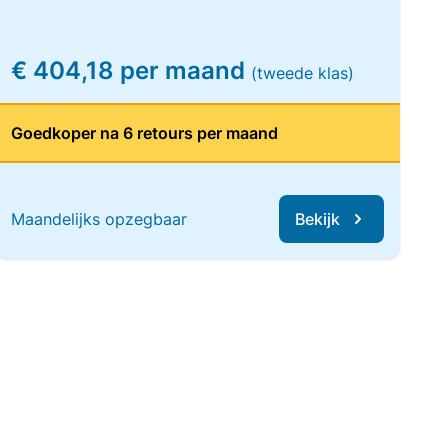
€ 404,18 per maand
(tweede klas)
Goedkoper na 6 retours per maand
Maandelijks opzegbaar
Bekijk