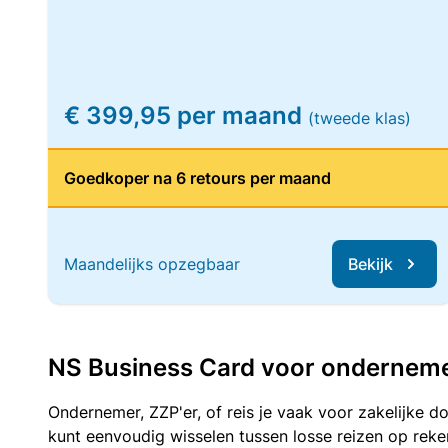
€ 399,95 per maand
(tweede klas)
Goedkoper na 6 retours per maand
Maandelijks opzegbaar
Bekijk
NS Business Card voor ondernemers
Ondernemer, ZZP'er, of reis je vaak voor zakelijke d
kunt eenvoudig wisselen tussen losse reizen op re