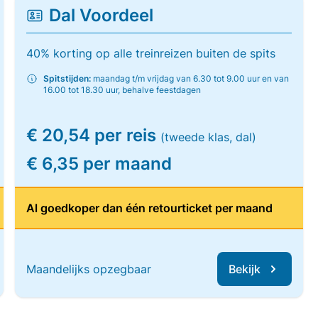
Dal Voordeel
40% korting op alle treinreizen buiten de spits
Spitstijden:
maandag t/m vrijdag van 6.30 tot 9.00 uur en van
16.00 tot 18.30 uur, behalve feestdagen
€ 20,54 per reis
(tweede klas, dal)
€ 6,35 per maand
Al goedkoper dan één retourticket per maand
Maandelijks opzegbaar
Bekijk