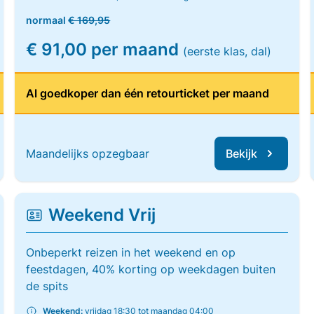
normaal
€ 169,95
€ 91,00 per maand
(eerste klas, dal)
Al goedkoper dan één retourticket per maand
Maandelijks opzegbaar
Bekijk
Weekend Vrij
Onbeperkt reizen in het weekend en op
feestdagen, 40% korting op weekdagen buiten
de spits
Weekend:
vrijdag 18:30 tot maandag 04:00