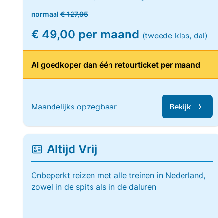
normaal
€ 127,95
€ 49,00 per maand
(tweede klas, dal)
Al goedkoper dan één retourticket per maand
Maandelijks opzegbaar
Bekijk
Altijd Vrij
Onbeperkt reizen met alle treinen in Nederland,
zowel in de spits als in de daluren