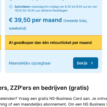
Spitstijden:
maandag t/m vrijdag van 6.30 tot 9.00 uur en van
16.00 tot 18.30 uur, behalve feestdagen
€ 39,50 per maand
(tweede klas,
weekend)
Al goedkoper dan één retourticket per maand
Maandelijks opzegbaar
Bekijk
, ZZP'ers en bedrijven (gratis)
oeleinden? Vraag een gratis NS-Business Card aan. Je ontva
kening of een maandelijks abonnement. Om een NS Business