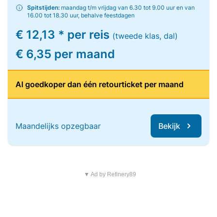
Spitstijden:
maandag t/m vrijdag van 6.30 tot 9.00 uur en van
16.00 tot 18.30 uur, behalve feestdagen
€ 12,13 * per reis
(tweede klas, dal)
€ 6,35 per maand
Al goedkoper dan één retourticket per maand
Maandelijks opzegbaar
Bekijk
▼ Ad by Refinery89