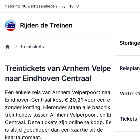
1
storing
10
werkzaamheden
15
°C
Rijden de Treinen
Storing
Treintickets
Treintickets van Arnhem Velperpoort
Reispla
naar Eindhoven Centraal
Een enkele reis van Arnhem Velperpoort naar
Vertrekt
Eindhoven Centraal kost
€ 20,21
voor een e-ticket
zonder korting. Hieronder staan alle beschikbare
treintickets tussen Arnhem Velperpoort en Eindhoven
Tickets
Centraal. Deze tickets zijn online te koop. Een e-ticket
is altijd goedkoper dan een kaartje uit de
kaartautomaat.