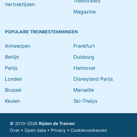
Treintickets
Vertrektijden
Magazine
POPULAIRE TREINBESTEMMINGEN
Antwerpen
Frankfurt
Berlijn
Duisburg
Parijs
Hannover
Londen
Disneyland Parijs
Brussel
Marseille
Keulen
Ski-Thalys
© 2010–2026
Rijden de Treinen
Over
•
Open data
•
Privacy
•
Cookievoorkeuren