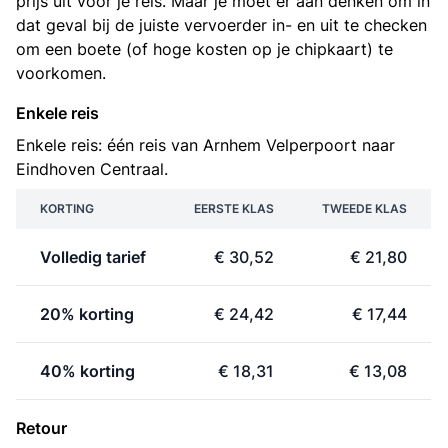
prijs uit voor je reis. Maar je moet er aan denken om in
dat geval bij de juiste vervoerder in- en uit te checken
om een boete (of hoge kosten op je chipkaart) te
voorkomen.
Enkele reis
Enkele reis: één reis van Arnhem Velperpoort naar
Eindhoven Centraal.
KORTING
EERSTE KLAS
TWEEDE KLAS
Volledig tarief
€ 30,52
€ 21,80
20% korting
€ 24,42
€ 17,44
40% korting
€ 18,31
€ 13,08
Retour