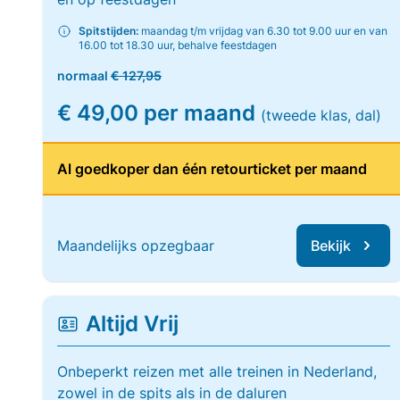
Spitstijden:
maandag t/m vrijdag van 6.30 tot 9.00 uur en van
16.00 tot 18.30 uur, behalve feestdagen
normaal
€ 127,95
€ 49,00 per maand
(tweede klas, dal)
Al goedkoper dan één retourticket per maand
Maandelijks opzegbaar
Bekijk
Altijd Vrij
Onbeperkt reizen met alle treinen in Nederland,
zowel in de spits als in de daluren