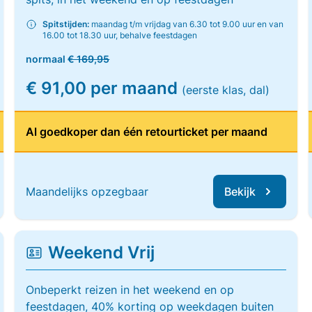
Spitstijden:
maandag t/m vrijdag van 6.30 tot 9.00 uur en van
16.00 tot 18.30 uur, behalve feestdagen
normaal
€ 169,95
€ 91,00 per maand
(eerste klas, dal)
Al goedkoper dan één retourticket per maand
Maandelijks opzegbaar
Bekijk
Weekend Vrij
Onbeperkt reizen in het weekend en op
feestdagen, 40% korting op weekdagen buiten