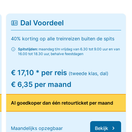
Dal Voordeel
40% korting op alle treinreizen buiten de spits
Spitstijden:
maandag t/m vrijdag van 6.30 tot 9.00 uur en van
16.00 tot 18.30 uur, behalve feestdagen
€ 17,10 * per reis
(tweede klas, dal)
€ 6,35 per maand
Al goedkoper dan één retourticket per maand
Maandelijks opzegbaar
Bekijk