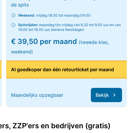
de spits
Weekend:
vrijdag 18:30 tot maandag 04:00
Spitstijden:
maandag t/m vrijdag van 6.30 tot 9.00 uur en van
16.00 tot 18.30 uur, behalve feestdagen
€ 39,50 per maand
(tweede klas,
weekend)
Al goedkoper dan één retourticket per maand
Maandelijks opzegbaar
Bekijk
, ZZP'ers en bedrijven (gratis)