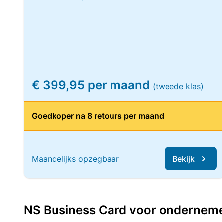
€ 399,95 per maand
(tweede klas)
Goedkoper na 8 retours per maand
Maandelijks opzegbaar
Bekijk
NS Business Card voor ondernemers