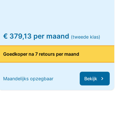
€ 379,13 per maand
(tweede klas)
Goedkoper na 7 retours per maand
Maandelijks opzegbaar
Bekijk