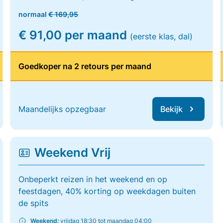
normaal
€ 169,95
€ 91,00 per maand
(eerste klas, dal)
Goedkoper na 2 retours per maand
Maandelijks opzegbaar
Bekijk
Weekend Vrij
Onbeperkt reizen in het weekend en op
feestdagen, 40% korting op weekdagen buiten
de spits
Weekend:
vrijdag 18:30 tot maandag 04:00