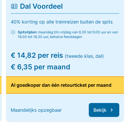
Dal Voordeel
40% korting op alle treinreizen buiten de spits
Spitstijden:
maandag t/m vrijdag van 6.30 tot 9.00 uur en van
16.00 tot 18.30 uur, behalve feestdagen
€ 14,82 per reis
(tweede klas, dal)
€ 6,35 per maand
Al goedkoper dan één retourticket per maand
Maandelijks opzegbaar
Bekijk