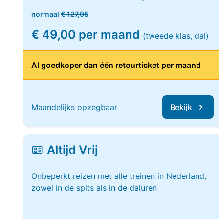
normaal
€ 127,95
€ 49,00 per maand
(tweede klas, dal)
Al goedkoper dan één retourticket per maand
Maandelijks opzegbaar
Bekijk
Altijd Vrij
Onbeperkt reizen met alle treinen in Nederland,
zowel in de spits als in de daluren