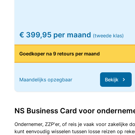
€ 399,95 per maand
(tweede klas)
Goedkoper na 9 retours per maand
Maandelijks opzegbaar
Bekijk
NS Business Card voor ondernemers
Ondernemer, ZZP'er, of reis je vaak voor zakelijke d
kunt eenvoudig wisselen tussen losse reizen op re