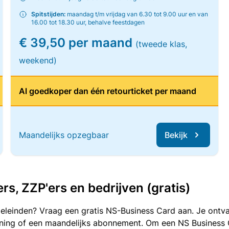
Spitstijden:
maandag t/m vrijdag van 6.30 tot 9.00 uur en van
16.00 tot 18.30 uur, behalve feestdagen
€ 39,50 per maand
(tweede klas,
weekend)
Al goedkoper dan één retourticket per maand
Maandelijks opzegbaar
Bekijk
, ZZP'ers en bedrijven (gratis)
oeleinden? Vraag een gratis NS-Business Card aan. Je ontva
kening of een maandelijks abonnement. Om een NS Business