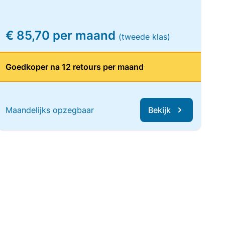
€ 85,70 per maand
(tweede klas)
Goedkoper na 12 retours per maand
Maandelijks opzegbaar
Bekijk