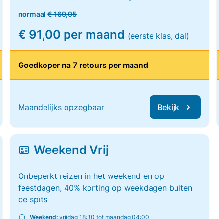
normaal
€ 169,95
€ 91,00 per maand
(eerste klas, dal)
Goedkoper na 7 retours per maand
Maandelijks opzegbaar
Bekijk
Weekend Vrij
Onbeperkt reizen in het weekend en op
feestdagen, 40% korting op weekdagen buiten
de spits
Weekend:
vrijdag 18:30 tot maandag 04:00