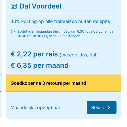
Dal Voordeel
40% korting op alle treinreizen buiten de spits
Spitstijden:
maandag t/m vrijdag van 6.30 tot 9.00 uur en van
16.00 tot 18.30 uur, behalve feestdagen
€ 2,22 per reis
(tweede klas, dal)
€ 6,35 per maand
Goedkoper na 3 retours per maand
Maandelijks opzegbaar
Bekijk