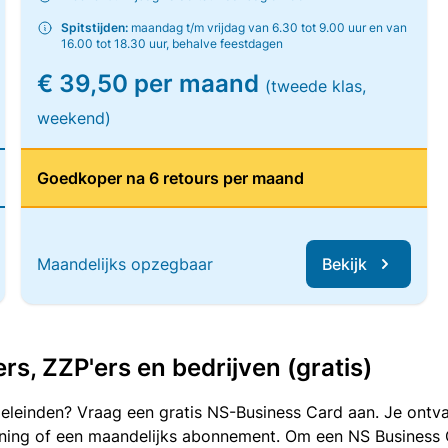
Spitstijden:
maandag t/m vrijdag van 6.30 tot 9.00 uur en van
16.00 tot 18.30 uur, behalve feestdagen
€ 39,50 per maand
(tweede klas,
weekend)
Goedkoper na 6 retours per maand
Maandelijks opzegbaar
Bekijk
, ZZP'ers en bedrijven (gratis)
oeleinden? Vraag een gratis NS-Business Card aan. Je ontva
kening of een maandelijks abonnement. Om een NS Business