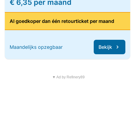
€ 6,35 per maand
Al goedkoper dan één retourticket per maand
Maandelijks opzegbaar
Bekijk
▼ Ad by Refinery89