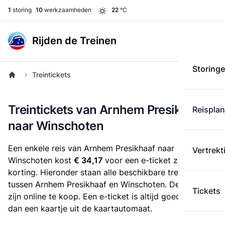
1
storing
10
werkzaamheden
22
°C
Rijden de Treinen
Storing
Treintickets
Treintickets van Arnhem Presikhaaf
Reispla
naar Winschoten
Een enkele reis van Arnhem Presikhaaf naar
Vertrekt
Winschoten kost
€ 34,17
voor een e-ticket zonder
korting. Hieronder staan alle beschikbare treintickets
tussen Arnhem Presikhaaf en Winschoten. Deze tickets
Tickets
zijn online te koop. Een e-ticket is altijd goedkoper
dan een kaartje uit de kaartautomaat.