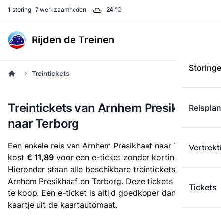
1
storing
7
werkzaamheden
24
°C
Rijden de Treinen
Storing
Treintickets
Treintickets van Arnhem Presikhaaf
Reispla
naar Terborg
Een enkele reis van Arnhem Presikhaaf naar Terborg
Vertrekt
kost
€ 11,89
voor een e-ticket zonder korting.
Hieronder staan alle beschikbare treintickets tussen
Arnhem Presikhaaf en Terborg. Deze tickets zijn online
Tickets
te koop. Een e-ticket is altijd goedkoper dan een
kaartje uit de kaartautomaat.