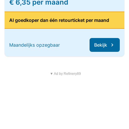
€ 6,35 per maand
Al goedkoper dan één retourticket per maand
Maandelijks opzegbaar
Bekijk
▼ Ad by Refinery89