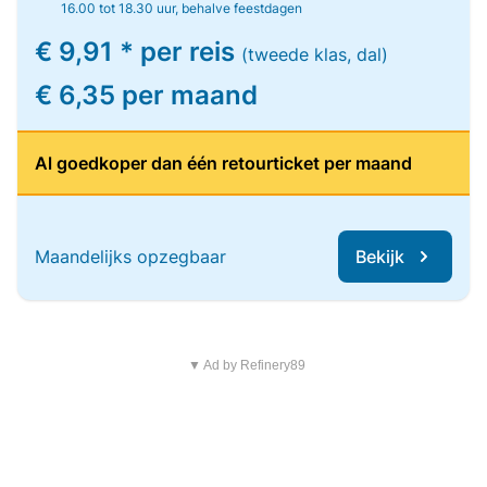
16.00 tot 18.30 uur, behalve feestdagen
€ 9,91 * per reis
(tweede klas, dal)
€ 6,35 per maand
Al goedkoper dan één retourticket per maand
Maandelijks opzegbaar
Bekijk
▼ Ad by Refinery89