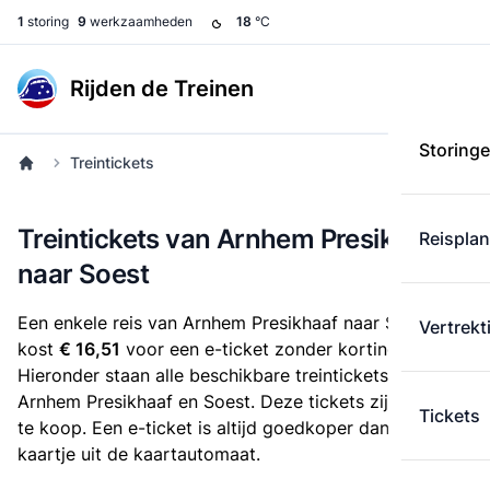
1
storing
9
werkzaamheden
18
°C
Rijden de Treinen
Storing
Treintickets
Treintickets van Arnhem Presikhaaf
Reispla
naar Soest
Een enkele reis van Arnhem Presikhaaf naar Soest
Vertrekt
kost
€ 16,51
voor een e-ticket zonder korting.
Hieronder staan alle beschikbare treintickets tussen
Arnhem Presikhaaf en Soest. Deze tickets zijn online
Tickets
te koop. Een e-ticket is altijd goedkoper dan een
kaartje uit de kaartautomaat.