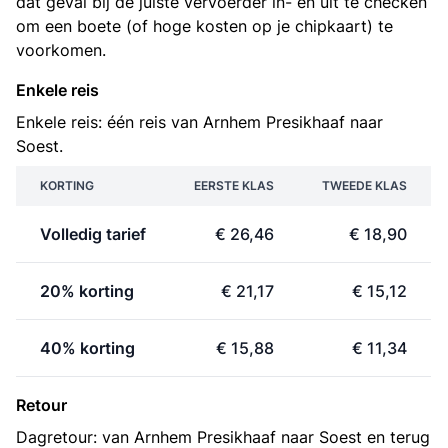
dat geval bij de juiste vervoerder in- en uit te checken
om een boete (of hoge kosten op je chipkaart) te
voorkomen.
Enkele reis
Enkele reis: één reis van Arnhem Presikhaaf naar
Soest.
KORTING
EERSTE KLAS
TWEEDE KLAS
Volledig tarief
€ 26,46
€ 18,90
20% korting
€ 21,17
€ 15,12
40% korting
€ 15,88
€ 11,34
Retour
Dagretour: van Arnhem Presikhaaf naar Soest en terug