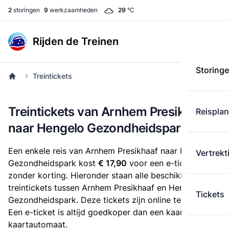
2
storingen
9
werkzaamheden
29
°C
Rijden de Treinen
Storing
Treintickets
Treintickets van Arnhem Presikhaaf
Reispla
naar Hengelo Gezondheidspark
Een enkele reis van Arnhem Presikhaaf naar Hengelo
Vertrekt
Gezondheidspark kost
€ 17,90
voor een e-ticket
zonder korting. Hieronder staan alle beschikbare
treintickets tussen Arnhem Presikhaaf en Hengelo
Tickets
Gezondheidspark. Deze tickets zijn online te koop.
Een e-ticket is altijd goedkoper dan een kaartje uit de
kaartautomaat.