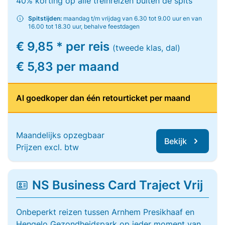
40% korting op alle treinreizen buiten de spits
Spitstijden:
maandag t/m vrijdag van 6.30 tot 9.00 uur en van
16.00 tot 18.30 uur, behalve feestdagen
€ 9,85 * per reis
(tweede klas, dal)
€ 5,83 per maand
Al goedkoper dan één retourticket per maand
Maandelijks opzegbaar
Bekijk
Prijzen excl. btw
NS Business Card Traject Vrij
Onbeperkt reizen tussen Arnhem Presikhaaf en
Hengelo Gezondheidspark op ieder moment van