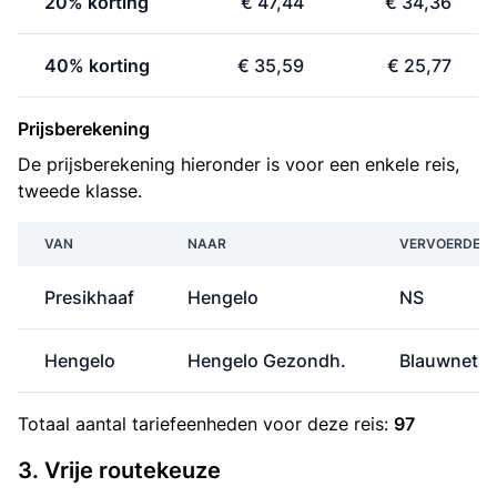
20% korting
€ 47,44
€ 34,36
40% korting
€ 35,59
€ 25,77
Prijsberekening
De prijsberekening hieronder is voor een enkele reis,
tweede klasse.
VAN
NAAR
VERVOERDER
Presikhaaf
Hengelo
NS
Hengelo
Hengelo Gezondh.
Blauwnet
Totaal aantal
tariefeenheden
voor deze reis:
97
3. Vrije routekeuze