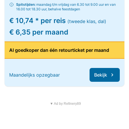
Spitstijden:
maandag t/m vrijdag van 6.30 tot 9.00 uur en van
16.00 tot 18.30 uur, behalve feestdagen
€ 10,74 * per reis
(tweede klas, dal)
€ 6,35 per maand
Al goedkoper dan één retourticket per maand
Maandelijks opzegbaar
Bekijk
▼ Ad by Refinery89