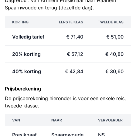
Dagretour: van Arnhem Presikhaaf naar Haarlem
Spaarnwoude en terug (dezelfde dag).
KORTING
EERSTE KLAS
TWEEDE KLAS
Volledig tarief
€ 71,40
€ 51,00
20% korting
€ 57,12
€ 40,80
40% korting
€ 42,84
€ 30,60
Prijsberekening
De prijsberekening hieronder is voor een enkele reis,
tweede klasse.
VAN
NAAR
VERVOERDER
Presikhaaf
Spaarnwoude
NS