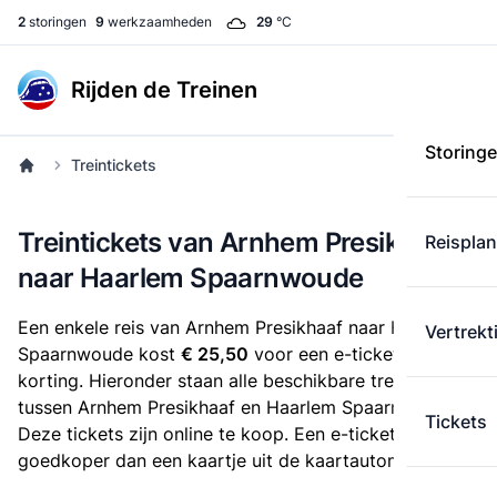
2
storingen
9
werkzaamheden
29
°C
Rijden de Treinen
Storing
Treintickets
Treintickets van Arnhem Presikhaaf
Reispla
naar Haarlem Spaarnwoude
Een enkele reis van Arnhem Presikhaaf naar Haarlem
Vertrekt
Spaarnwoude kost
€ 25,50
voor een e-ticket zonder
korting. Hieronder staan alle beschikbare treintickets
tussen Arnhem Presikhaaf en Haarlem Spaarnwoude.
Tickets
Deze tickets zijn online te koop. Een e-ticket is altijd
goedkoper dan een kaartje uit de kaartautomaat.