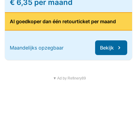
€ 6,35 per maand
Al goedkoper dan één retourticket per maand
Maandelijks opzegbaar
Bekijk
▼ Ad by Refinery89