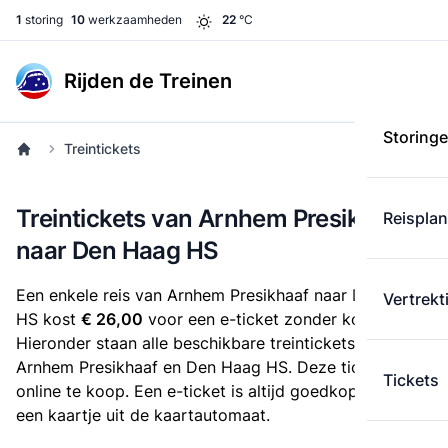
1
storing
10
werkzaamheden
22
°C
Rijden de Treinen
Storing
Treintickets
Treintickets van Arnhem Presikhaaf
Reispla
naar Den Haag HS
Een enkele reis van Arnhem Presikhaaf naar Den Haag
Vertrekt
HS kost
€ 26,00
voor een e-ticket zonder korting.
Hieronder staan alle beschikbare treintickets tussen
Arnhem Presikhaaf en Den Haag HS. Deze tickets zijn
Tickets
online te koop. Een e-ticket is altijd goedkoper dan
een kaartje uit de kaartautomaat.