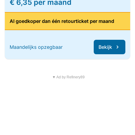
€ 6,35 per maand
Al goedkoper dan één retourticket per maand
Maandelijks opzegbaar
Bekijk
▼ Ad by Refinery89