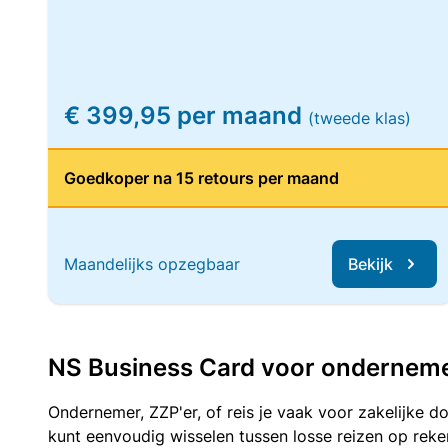
€ 399,95 per maand
(tweede klas)
Goedkoper na 15 retours per maand
Maandelijks opzegbaar
Bekijk
NS Business Card voor ondernemers
Ondernemer, ZZP'er, of reis je vaak voor zakelijke d
kunt eenvoudig wisselen tussen losse reizen op re