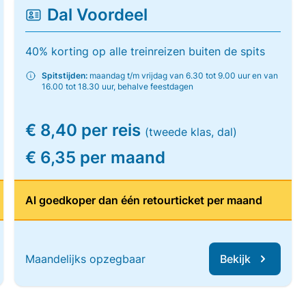
Dal Voordeel
40% korting op alle treinreizen buiten de spits
Spitstijden:
maandag t/m vrijdag van 6.30 tot 9.00 uur en van
16.00 tot 18.30 uur, behalve feestdagen
€ 8,40 per reis
(tweede klas, dal)
€ 6,35 per maand
Al goedkoper dan één retourticket per maand
Maandelijks opzegbaar
Bekijk