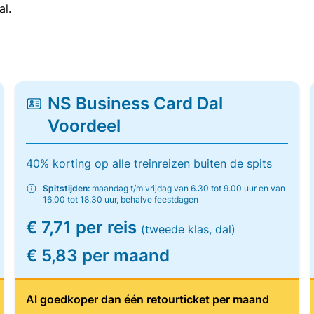
al.
NS Business Card Dal
Voordeel
40% korting op alle treinreizen buiten de spits
Spitstijden:
maandag t/m vrijdag van 6.30 tot 9.00 uur en van
16.00 tot 18.30 uur, behalve feestdagen
€ 7,71 per reis
(tweede klas, dal)
€ 5,83 per maand
Al goedkoper dan één retourticket per maand