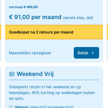
normaal
€ 169,95
€ 91,00 per maand
(eerste klas, dal)
Goedkoper na 2 retours per maand
Maandelijks opzegbaar
Bekijk
Weekend Vrij
Onbeperkt reizen in het weekend en op
feestdagen, 40% korting op weekdagen buiten
de spits
Weekend:
vrijdag 18:30 tot maandag 04:00