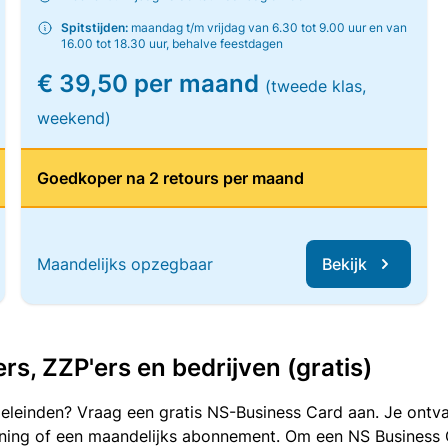
Spitstijden:
maandag t/m vrijdag van 6.30 tot 9.00 uur en van
16.00 tot 18.30 uur, behalve feestdagen
€ 39,50 per maand
(tweede klas,
weekend)
Goedkoper na 2 retours per maand
Maandelijks opzegbaar
Bekijk
, ZZP'ers en bedrijven (gratis)
oeleinden? Vraag een gratis NS-Business Card aan. Je ontva
kening of een maandelijks abonnement. Om een NS Business