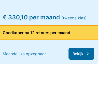
€ 330,10 per maand
(tweede klas)
Goedkoper na 12 retours per maand
Maandelijks opzegbaar
Bekijk