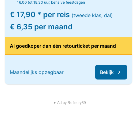
16.00 tot 18.30 uur, behalve feestdagen
€ 17,90 * per reis
(tweede klas, dal)
€ 6,35 per maand
Al goedkoper dan één retourticket per maand
Maandelijks opzegbaar
Bekijk
▼ Ad by Refinery89