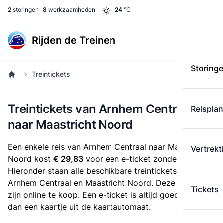
2
storingen
8
werkzaamheden
24
°C
Rijden de Treinen
Storing
Treintickets
Treintickets van Arnhem Centraal
Reispla
naar Maastricht Noord
Een enkele reis van Arnhem Centraal naar Maastricht
Vertrekt
Noord kost
€ 29,83
voor een e-ticket zonder korting.
Hieronder staan alle beschikbare treintickets tussen
Arnhem Centraal en Maastricht Noord. Deze tickets
Tickets
zijn online te koop. Een e-ticket is altijd goedkoper
dan een kaartje uit de kaartautomaat.