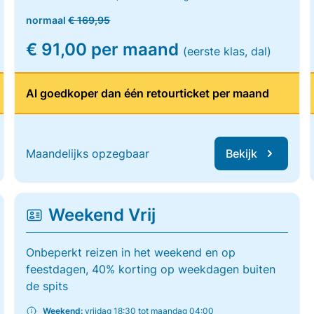
normaal
€ 169,95
€ 91,00 per maand
(eerste klas, dal)
Al goedkoper dan één retourticket per maand
Maandelijks opzegbaar
Bekijk
Weekend Vrij
Onbeperkt reizen in het weekend en op
feestdagen, 40% korting op weekdagen buiten
de spits
Weekend:
vrijdag 18:30 tot maandag 04:00