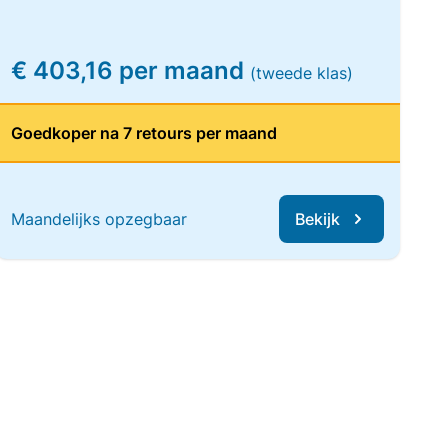
€ 403,16 per maand
(tweede klas)
Goedkoper na 7 retours per maand
Maandelijks opzegbaar
Bekijk