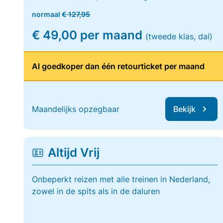
normaal
€ 127,95
€ 49,00 per maand
(tweede klas, dal)
Al goedkoper dan één retourticket per maand
Maandelijks opzegbaar
Bekijk
Altijd Vrij
Onbeperkt reizen met alle treinen in Nederland,
zowel in de spits als in de daluren