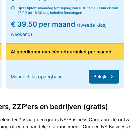
Spitstijden:
maandag t/m vrijdag van 6.30 tot 9.00 uur en van
16.00 tot 18.30 uur, behalve feestdagen
€ 39,50 per maand
(tweede klas,
weekend)
Al goedkoper dan één retourticket per maand
Maandelijks opzegbaar
Bekijk
, ZZP'ers en bedrijven (gratis)
oeleinden? Vraag een gratis NS-Business Card aan. Je ontva
kening of een maandelijks abonnement. Om een NS Business