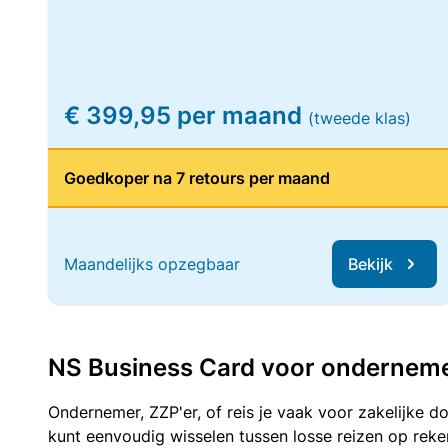
€ 399,95 per maand
(tweede klas)
Goedkoper na 7 retours per maand
Maandelijks opzegbaar
Bekijk
NS Business Card voor ondernemers
Ondernemer, ZZP'er, of reis je vaak voor zakelijke d
kunt eenvoudig wisselen tussen losse reizen op re