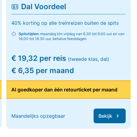
Dal Voordeel
40% korting op alle treinreizen buiten de spits
Spitstijden:
maandag t/m vrijdag van 6.30 tot 9.00 uur en van
16.00 tot 18.30 uur, behalve feestdagen
€ 19,32 per reis
(tweede klas, dal)
€ 6,35 per maand
Al goedkoper dan één retourticket per maand
Maandelijks opzegbaar
Bekijk