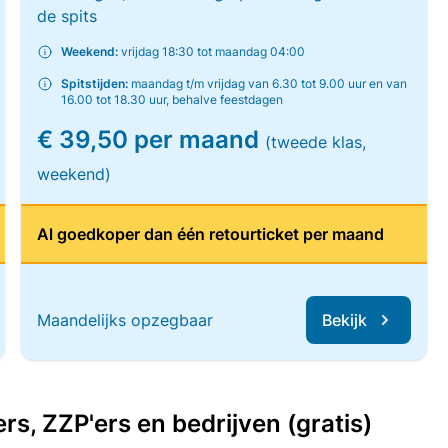
de spits
Weekend:
vrijdag 18:30 tot maandag 04:00
Spitstijden:
maandag t/m vrijdag van 6.30 tot 9.00 uur en van
16.00 tot 18.30 uur, behalve feestdagen
€ 39,50 per maand
(tweede klas,
weekend)
Al goedkoper dan één retourticket per maand
Maandelijks opzegbaar
Bekijk
, ZZP'ers en bedrijven (gratis)