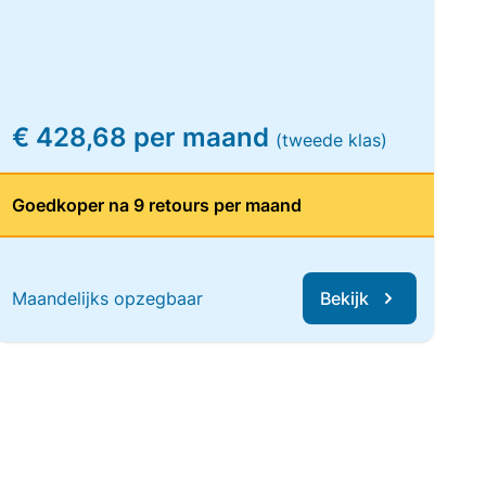
€ 428,68 per maand
(tweede klas)
Goedkoper na 9 retours per maand
Maandelijks opzegbaar
Bekijk