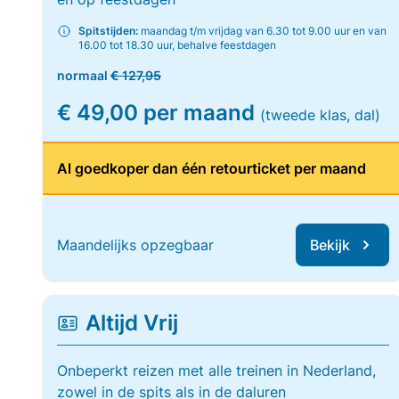
Spitstijden:
maandag t/m vrijdag van 6.30 tot 9.00 uur en van
16.00 tot 18.30 uur, behalve feestdagen
normaal
€ 127,95
€ 49,00 per maand
(tweede klas, dal)
Al goedkoper dan één retourticket per maand
Maandelijks opzegbaar
Bekijk
Altijd Vrij
Onbeperkt reizen met alle treinen in Nederland,
zowel in de spits als in de daluren