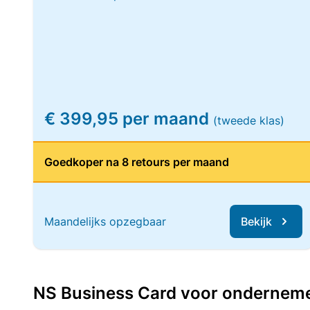
€ 399,95 per maand
(tweede klas)
Goedkoper na 8 retours per maand
Maandelijks opzegbaar
Bekijk
NS Business Card voor ondernemers