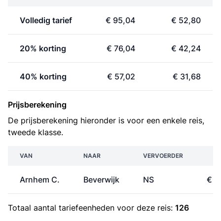
Volledig tarief
€ 95,04
€ 52,80
20% korting
€ 76,04
€ 42,24
40% korting
€ 57,02
€ 31,68
Prijsberekening
De prijsberekening hieronder is voor een enkele reis,
tweede klasse.
VAN
NAAR
VERVOERDER
PR
Arnhem C.
Beverwijk
NS
€ 2
Totaal aantal
tariefeenheden
voor deze reis:
126