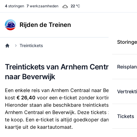
4
storingen
7
werkzaamheden
22
°C
Rijden de Treinen
Storing
Treintickets
Treintickets van Arnhem Centraal
Reispla
naar Beverwijk
Een enkele reis van Arnhem Centraal naar Beverwijk
Vertrekt
kost
€ 26,40
voor een e-ticket zonder korting.
Hieronder staan alle beschikbare treintickets tussen
Arnhem Centraal en Beverwijk. Deze tickets zijn online
Tickets
te koop. Een e-ticket is altijd goedkoper dan een
kaartje uit de kaartautomaat.