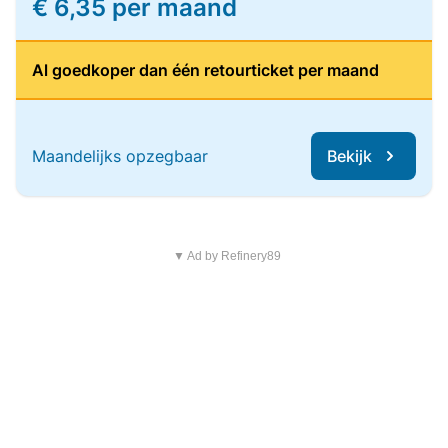
€ 6,35 per maand
Al goedkoper dan één retourticket per maand
Maandelijks opzegbaar
Bekijk
▼ Ad by Refinery89