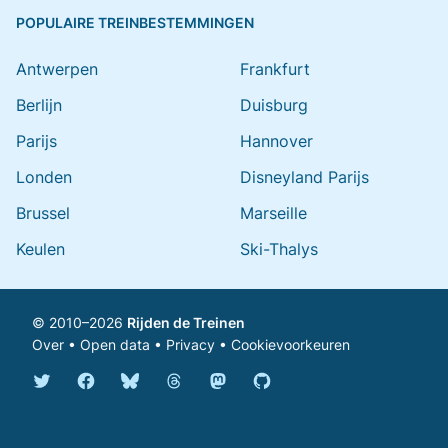
POPULAIRE TREINBESTEMMINGEN
Antwerpen
Frankfurt
Berlijn
Duisburg
Parijs
Hannover
Londen
Disneyland Parijs
Brussel
Marseille
Keulen
Ski-Thalys
© 2010–2026
Rijden de Treinen
Over
•
Open data
•
Privacy
•
Cookievoorkeuren
Bluesky @rijdendetreinen.nl
Threads @rijdendetreinen
Mastodon @rijdendetreinen@ma
Twitter @rijdendetreinen
Facebook rijdendetreinen
GitHub rijdendetreinen