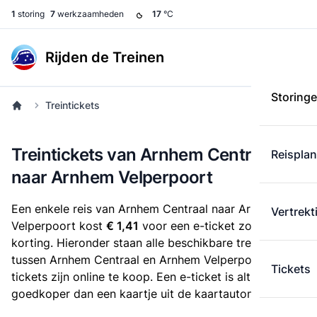
1
storing
7
werkzaamheden
17
°C
Rijden de Treinen
Storing
Treintickets
Treintickets van Arnhem Centraal
Reispla
naar Arnhem Velperpoort
Een enkele reis van Arnhem Centraal naar Arnhem
Vertrekt
Velperpoort kost
€ 1,41
voor een e-ticket zonder
korting. Hieronder staan alle beschikbare treintickets
tussen Arnhem Centraal en Arnhem Velperpoort. Deze
Tickets
tickets zijn online te koop. Een e-ticket is altijd
goedkoper dan een kaartje uit de kaartautomaat.