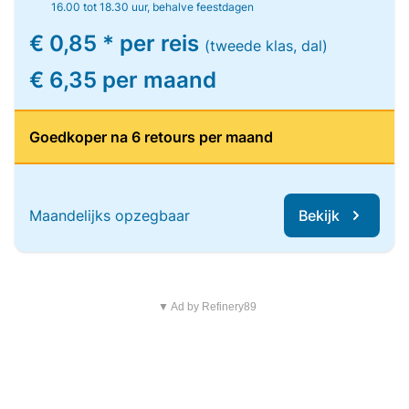
16.00 tot 18.30 uur, behalve feestdagen
€ 0,85 * per reis
(tweede klas, dal)
€ 6,35 per maand
Goedkoper na 6 retours per maand
Maandelijks opzegbaar
Bekijk
▼ Ad by Refinery89