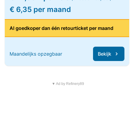
€ 6,35 per maand
Al goedkoper dan één retourticket per maand
Maandelijks opzegbaar
Bekijk
▼ Ad by Refinery89