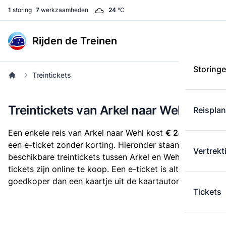
1
storing
7
werkzaamheden
24
°C
Rijden de Treinen
Storing
Treintickets
Treintickets van Arkel naar Wehl
Reispla
Een enkele reis van Arkel naar Wehl kost
€ 24,77
voor
een e-ticket zonder korting. Hieronder staan alle
Vertrekt
beschikbare treintickets tussen Arkel en Wehl. Deze
tickets zijn online te koop. Een e-ticket is altijd
goedkoper dan een kaartje uit de kaartautomaat.
Tickets