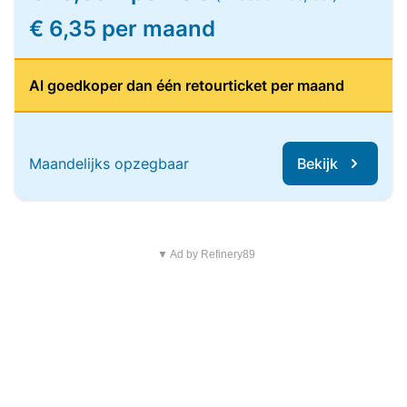
€ 6,35 per maand
Al goedkoper dan één retourticket per maand
Maandelijks opzegbaar
Bekijk
▼ Ad by Refinery89