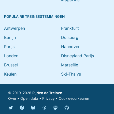
POPULAIRE TREINBESTEMMINGEN
Antwerpen
Frankfurt
Berlijn
Duisburg
Parijs
Hannover
Londen
Disneyland Parijs
Brussel
Marseille
Keulen
Ski-Thalys
© 2010–2026
Rijden de Treinen
Over
•
Open data
•
Privacy
•
Cookievoorkeuren
Bluesky @rijdendetreinen.nl
Threads @rijdendetreinen
Mastodon @rijdendetreinen@ma
Twitter @rijdendetreinen
Facebook rijdendetreinen
GitHub rijdendetreinen