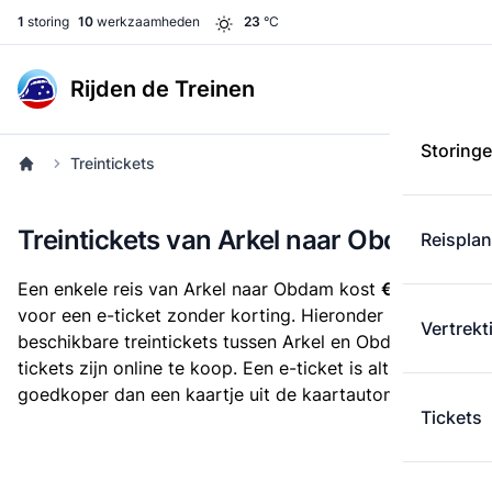
1
storing
10
werkzaamheden
23
°C
Rijden de Treinen
Storing
Treintickets
Treintickets van Arkel naar Obdam
Reispla
Een enkele reis van Arkel naar Obdam kost
€ 27,65
voor een e-ticket zonder korting. Hieronder staan alle
Vertrekt
beschikbare treintickets tussen Arkel en Obdam. Deze
tickets zijn online te koop. Een e-ticket is altijd
goedkoper dan een kaartje uit de kaartautomaat.
Tickets