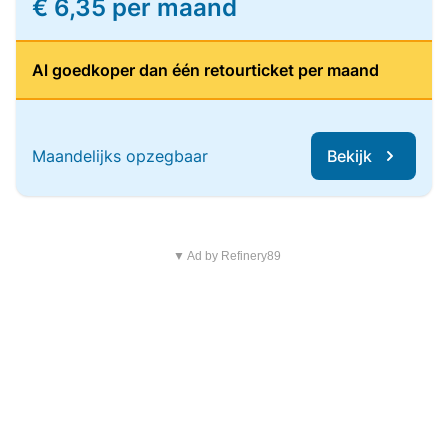
€ 6,35 per maand
Al goedkoper dan één retourticket per maand
Maandelijks opzegbaar
Bekijk
▼ Ad by Refinery89