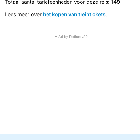
Totaal aantal
tariefeenheden
voor deze reis:
149
Lees meer over
het kopen van treintickets
.
▼ Ad by Refinery89