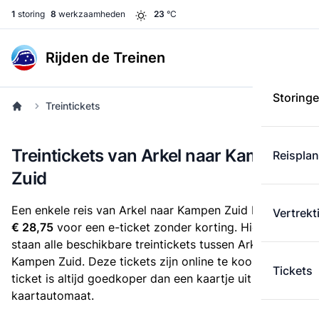
1
storing
8
werkzaamheden
23
°C
Rijden de Treinen
Storing
Treintickets
Treintickets van Arkel naar Kampen
Reispla
Zuid
Een enkele reis van Arkel naar Kampen Zuid kost
Vertrekt
€ 28,75
voor een e-ticket zonder korting. Hieronder
staan alle beschikbare treintickets tussen Arkel en
Kampen Zuid. Deze tickets zijn online te koop. Een e-
Tickets
ticket is altijd goedkoper dan een kaartje uit de
kaartautomaat.