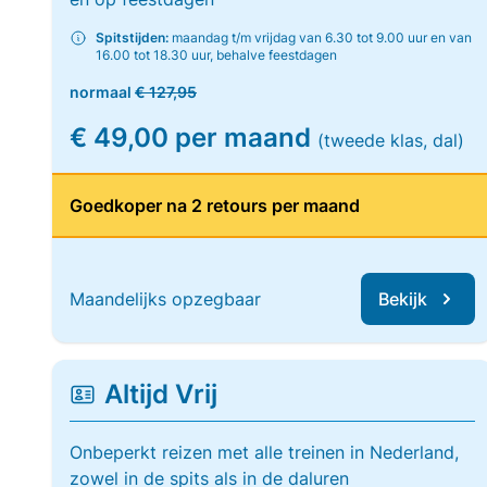
Spitstijden:
maandag t/m vrijdag van 6.30 tot 9.00 uur en van
16.00 tot 18.30 uur, behalve feestdagen
normaal
€ 127,95
€ 49,00 per maand
(tweede klas, dal)
Goedkoper na 2 retours per maand
Maandelijks opzegbaar
Bekijk
Altijd Vrij
Onbeperkt reizen met alle treinen in Nederland,
zowel in de spits als in de daluren