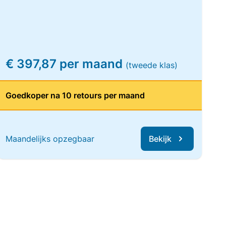
€ 397,87 per maand
(tweede klas)
Goedkoper na 10 retours per maand
Maandelijks opzegbaar
Bekijk