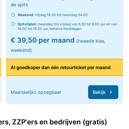
de spits
Weekend:
vrijdag 18:30 tot maandag 04:00
Spitstijden:
maandag t/m vrijdag van 6.30 tot 9.00 uur en van
16.00 tot 18.30 uur, behalve feestdagen
€ 39,50 per maand
(tweede klas,
weekend)
Al goedkoper dan één retourticket per maand
Maandelijks opzegbaar
Bekijk
, ZZP'ers en bedrijven (gratis)