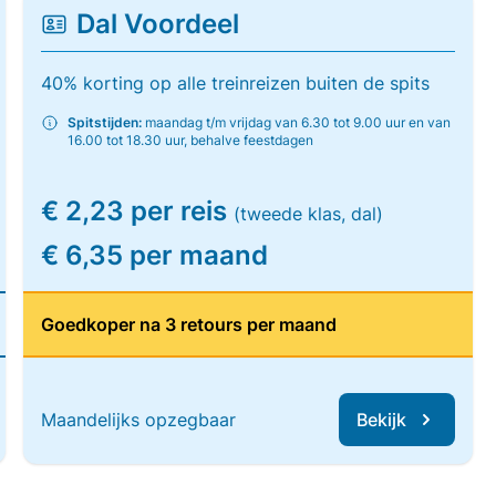
Dal Voordeel
40% korting op alle treinreizen buiten de spits
Spitstijden:
maandag t/m vrijdag van 6.30 tot 9.00 uur en van
16.00 tot 18.30 uur, behalve feestdagen
€ 2,23 per reis
(tweede klas, dal)
€ 6,35 per maand
Goedkoper na 3 retours per maand
Maandelijks opzegbaar
Bekijk