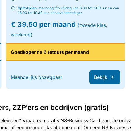
Spitstijden:
maandag t/m vrijdag van 6.30 tot 9.00 uur en van
16.00 tot 18.30 uur, behalve feestdagen
€ 39,50 per maand
(tweede klas,
weekend)
Goedkoper na 6 retours per maand
Maandelijks opzegbaar
Bekijk
, ZZP'ers en bedrijven (gratis)
oeleinden? Vraag een gratis NS-Business Card aan. Je ontva
kening of een maandelijks abonnement. Om een NS Business